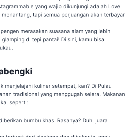
nstagrammable yang wajib dikunjungi adalah Love
p menantang, tapi semua perjuangan akan terbayar
 pengen merasakan suasana alam yang lebih
glamping di tepi pantai! Di sini, kamu bisa
ukau.
Labengki
k menjelajahi kuliner setempat, kan? Di Pulau
kanan tradisional yang menggugah selera. Makanan
ka, seperti:
 diberikan bumbu khas. Rasanya? Duh, juara
 terbuat dari singkong dan dibakar ini enak