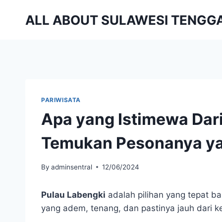
Skip
ALL ABOUT SULAWESI TENGG
to
content
PARIWISATA
Apa yang Istimewa Dar
Temukan Pesonanya y
By
adminsentral
12/06/2024
Pulau Labengki
adalah pilihan yang tepat ba
yang adem, tenang, dan pastinya jauh dari ke