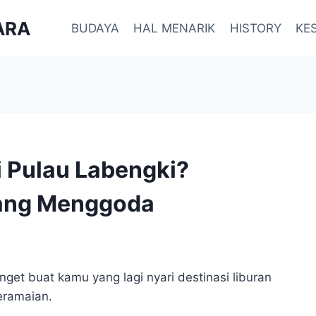
ARA
BUDAYA
HAL MENARIK
HISTORY
KE
i Pulau Labengki?
ang Menggoda
nget buat kamu yang lagi nyari destinasi liburan
ramaian.​