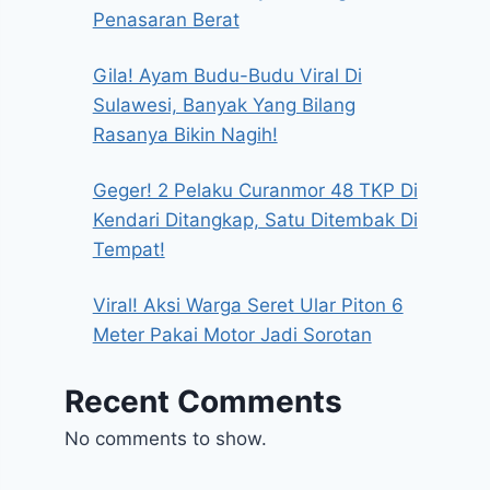
Penasaran Berat
Gila! Ayam Budu-Budu Viral Di
Sulawesi, Banyak Yang Bilang
Rasanya Bikin Nagih!
Geger! 2 Pelaku Curanmor 48 TKP Di
Kendari Ditangkap, Satu Ditembak Di
Tempat!
Viral! Aksi Warga Seret Ular Piton 6
Meter Pakai Motor Jadi Sorotan
Recent Comments
No comments to show.