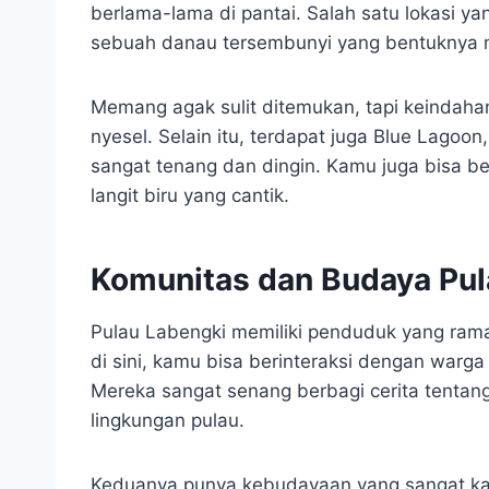
berlama-lama di pantai. Salah satu lokasi y
sebuah danau tersembunyi yang bentuknya mi
Memang agak sulit ditemukan, tapi keindaha
nyesel. Selain itu, terdapat juga Blue Lagoo
sangat tenang dan dingin. Kamu juga bisa b
langit biru yang cantik.
Komunitas dan Budaya Pul
Pulau Labengki memiliki penduduk yang ram
di sini, kamu bisa berinteraksi dengan warga
Mereka sangat senang berbagi cerita tentang
lingkungan pulau.
Keduanya punya kebudayaan yang sangat kaya, 