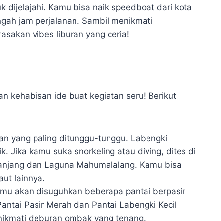
 dijelajahi. Kamu bisa naik speedboat dari kota
engah jam perjalanan. Sambil menikmati
sakan vibes liburan yang ceria!
n kehabisan ide buat kegiatan seru! Berikut
atan yang paling ditunggu-tunggu. Labengki
ik. Jika kamu suka snorkeling atau diving, dites di
r Panjang dan Laguna Mahumalalang. Kamu bisa
ut lainnya.
kamu akan disuguhkan beberapa pantai berpasir
 Pantai Pasir Merah dan Pantai Labengki Kecil
nikmati deburan ombak yang tenang.