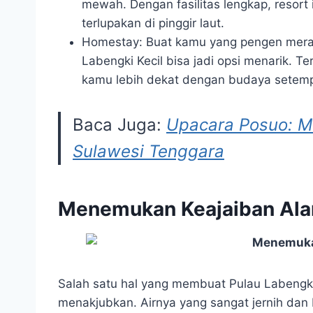
mewah. Dengan fasilitas lengkap, resor
terlupakan di pinggir laut.
Homestay: Buat kamu yang pengen meras
Labengki Kecil bisa jadi opsi menarik. 
kamu lebih dekat dengan budaya setemp
Baca Juga:
Upacara Posuo: M
Sulawesi Tenggara
Menemukan Keajaiban Al
Salah satu hal yang membuat Pulau Labengk
menakjubkan. Airnya yang sangat jernih da