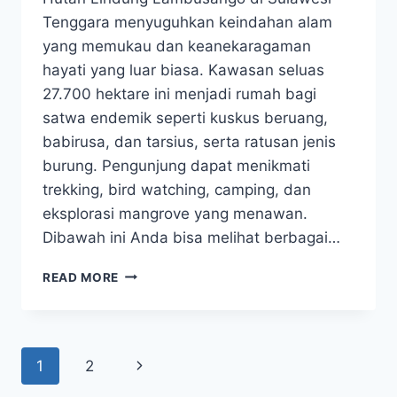
Tenggara menyuguhkan keindahan alam
yang memukau dan keanekaragaman
hayati yang luar biasa. Kawasan seluas
27.700 hektare ini menjadi rumah bagi
satwa endemik seperti kuskus beruang,
babirusa, dan tarsius, serta ratusan jenis
burung. Pengunjung dapat menikmati
trekking, bird watching, camping, dan
eksplorasi mangrove yang menawan.
Dibawah ini Anda bisa melihat berbagai…
EKSPLORASI
READ MORE
HUTAN
LINDUNG
LAMBUSANGO
KEINDAHAN
Page
Next
1
2
ALAMNYA
HAYATI