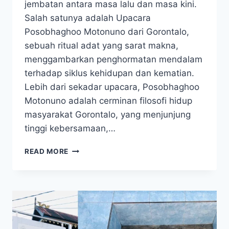
jembatan antara masa lalu dan masa kini.
Salah satunya adalah Upacara
Posobhaghoo Motonuno dari Gorontalo,
sebuah ritual adat yang sarat makna,
menggambarkan penghormatan mendalam
terhadap siklus kehidupan dan kematian.
Lebih dari sekadar upacara, Posobhaghoo
Motonuno adalah cerminan filosofi hidup
masyarakat Gorontalo, yang menjunjung
tinggi kebersamaan,…
POSOBHAGHOO
READ MORE
MOTONUNO,
RITUAL
SAKRAL
YANG
MEMIKAT
MATA
DAN