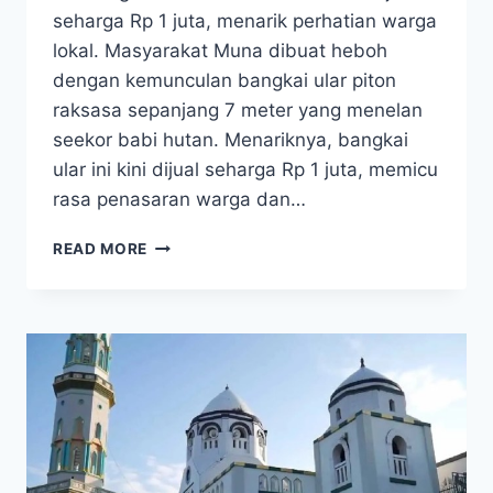
seharga Rp 1 juta, menarik perhatian warga
lokal. Masyarakat Muna dibuat heboh
dengan kemunculan bangkai ular piton
raksasa sepanjang 7 meter yang menelan
seekor babi hutan. Menariknya, bangkai
ular ini kini dijual seharga Rp 1 juta, memicu
rasa penasaran warga dan…
BANGKAI
READ MORE
ULAR
PITON
7
METER
PEMANGSA
BABI
HUTAN
DI
MUNA
DIJUAL