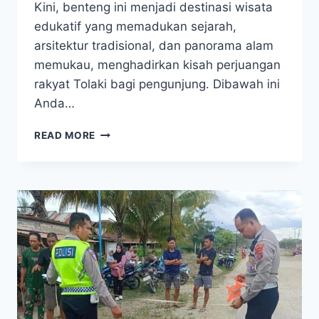
Kini, benteng ini menjadi destinasi wisata
edukatif yang memadukan sejarah,
arsitektur tradisional, dan panorama alam
memukau, menghadirkan kisah perjuangan
rakyat Tolaki bagi pengunjung. Dibawah ini
Anda…
BENTENG
READ MORE
TOLAKI,
IKON
SEJARAH
DAN
WARISAN
BUDAYA
KOTA
KENDARI