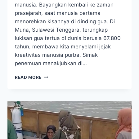
manusia. Bayangkan kembali ke zaman
prasejarah, saat manusia pertama
menorehkan kisahnya di dinding gua. Di
Muna, Sulawesi Tenggara, terungkap
lukisan gua tertua di dunia berusia 67.800
tahun, membawa kita menyelami jejak
kreativitas manusia purba. Simak
penemuan menakjubkan di…
MENELUSURI
READ MORE
LUKISAN
GUA
TERTUA
DUNIA
BERUSIA
67.800
TAHUN
DI
MUNA,