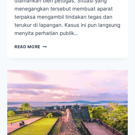
diamankan oleh petugas. Situasi yang
menegangkan tersebut membuat aparat
terpaksa mengambil tindakan tegas dan
terukur di lapangan. Kasus ini pun langsung
menyita perhatian publik…
GEGER!
READ MORE
2
PELAKU
CURANMOR
48
TKP
DI
KENDARI
DITANGKAP,
SATU
DITEMBAK
DI
TEMPAT!