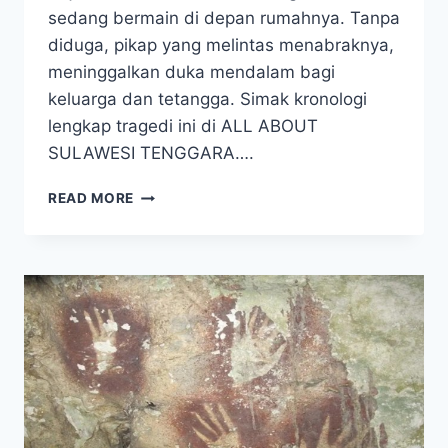
sedang bermain di depan rumahnya. Tanpa
diduga, pikap yang melintas menabraknya,
meninggalkan duka mendalam bagi
keluarga dan tetangga. Simak kronologi
lengkap tragedi ini di ALL ABOUT
SULAWESI TENGGARA….
TRAGEDI
READ MORE
DI
KONAWE:
BALITA
TEWAS
TERLINDAS
PIKAP
DI
DEPAN
RUMAH