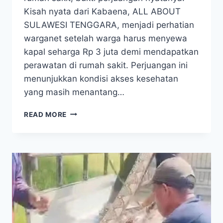
Kisah nyata dari Kabaena, ALL ABOUT
SULAWESI TENGGARA, menjadi perhatian
warganet setelah warga harus menyewa
kapal seharga Rp 3 juta demi mendapatkan
perawatan di rumah sakit. Perjuangan ini
menunjukkan kondisi akses kesehatan
yang masih menantang…
KISAH
READ MORE
NYATA
KABAENA:
PERJUANGAN
WARGA
BAYAR
RP
3
JUTA
DEMI
RS