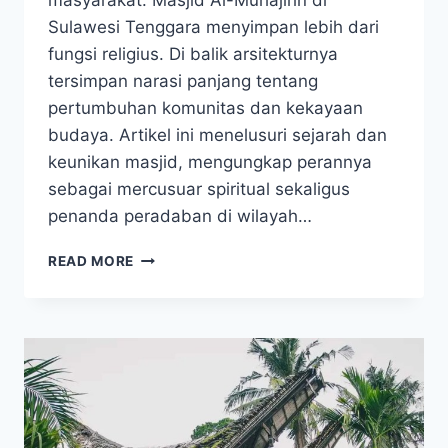
masyarakat. Masjid Al-Muhajirin di
Sulawesi Tenggara menyimpan lebih dari
fungsi religius. Di balik arsitekturnya
tersimpan narasi panjang tentang
pertumbuhan komunitas dan kekayaan
budaya. Artikel ini menelusuri sejarah dan
keunikan masjid, mengungkap perannya
sebagai mercusuar spiritual sekaligus
penanda peradaban di wilayah…
MENGUAK
READ MORE
SEJARAH
DAN
KEINDAHAN
MASJID
AL-
MUHAJIRIN
DI
KENDARI