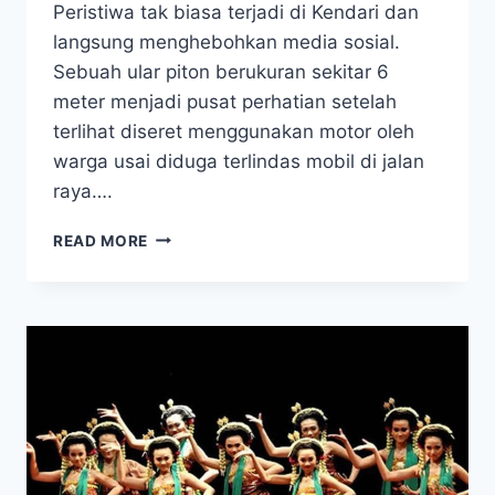
Peristiwa tak biasa terjadi di Kendari dan
langsung menghebohkan media sosial.
Sebuah ular piton berukuran sekitar 6
meter menjadi pusat perhatian setelah
terlihat diseret menggunakan motor oleh
warga usai diduga terlindas mobil di jalan
raya….
VIRAL!
READ MORE
AKSI
WARGA
SERET
ULAR
PITON
6
METER
PAKAI
MOTOR
JADI
SOROTAN