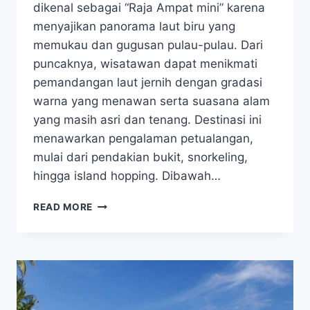
dikenal sebagai “Raja Ampat mini” karena
menyajikan panorama laut biru yang
memukau dan gugusan pulau-pulau. Dari
puncaknya, wisatawan dapat menikmati
pemandangan laut jernih dengan gradasi
warna yang menawan serta suasana alam
yang masih asri dan tenang. Destinasi ini
menawarkan pengalaman petualangan,
mulai dari pendakian bukit, snorkeling,
hingga island hopping. Dibawah…
BUKIT
READ MORE
LABENGKI
SULAWESI
TENGGARA:
PESONA
RAJA
AMPAT
MINI