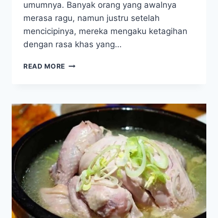
umumnya. Banyak orang yang awalnya
merasa ragu, namun justru setelah
mencicipinya, mereka mengaku ketagihan
dengan rasa khas yang…
KULINER
READ MORE
ANEH
TAPI
NAGIH!
LOKA
ANJOROI
SULAWESI
BIKIN
BANYAK
ORANG
PENASARAN
BERAT