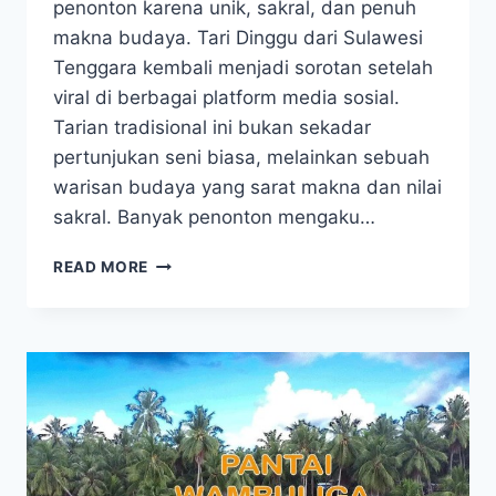
penonton karena unik, sakral, dan penuh
makna budaya. Tari Dinggu dari Sulawesi
Tenggara kembali menjadi sorotan setelah
viral di berbagai platform media sosial.
Tarian tradisional ini bukan sekadar
pertunjukan seni biasa, melainkan sebuah
warisan budaya yang sarat makna dan nilai
sakral. Banyak penonton mengaku…
VIRAL!
READ MORE
TARI
DINGGU,
TARIAN
TRADISIONAL
SULTRA
YANG
BIKIN
MERINDING
PENONTON!