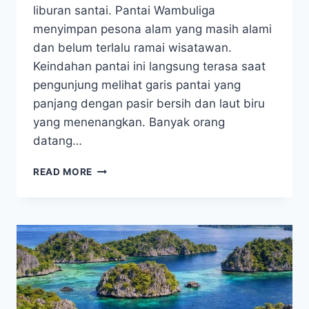
liburan santai. Pantai Wambuliga
menyimpan pesona alam yang masih alami
dan belum terlalu ramai wisatawan.
Keindahan pantai ini langsung terasa saat
pengunjung melihat garis pantai yang
panjang dengan pasir bersih dan laut biru
yang menenangkan. Banyak orang
datang…
PANTAI
READ MORE
WAMBULIGA,
SURGA
TERSEMBUNYI
YANG
BIKIN
BETAH
BERLAMA-
LAMA