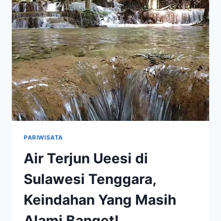
TERSEMBUNYI
YANG
BIKIN
BETAH
BERLAMA-
LAMA
PARIWISATA
Air Terjun Ueesi di
Sulawesi Tenggara,
Keindahan Yang Masih
Alami Banget!