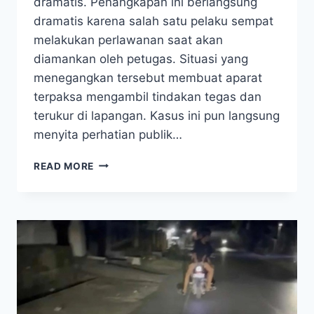
dramatis. Penangkapan ini berlangsung
dramatis karena salah satu pelaku sempat
melakukan perlawanan saat akan
diamankan oleh petugas. Situasi yang
menegangkan tersebut membuat aparat
terpaksa mengambil tindakan tegas dan
terukur di lapangan. Kasus ini pun langsung
menyita perhatian publik…
GEGER!
READ MORE
2
PELAKU
CURANMOR
48
TKP
DI
KENDARI
DITANGKAP,
SATU
DITEMBAK