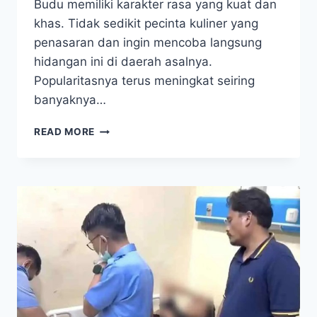
Budu memiliki karakter rasa yang kuat dan
khas. Tidak sedikit pecinta kuliner yang
penasaran dan ingin mencoba langsung
hidangan ini di daerah asalnya.
Popularitasnya terus meningkat seiring
banyaknya…
GILA!
READ MORE
AYAM
BUDU-
BUDU
VIRAL
DI
SULAWESI,
BANYAK
YANG
BILANG
RASANYA
BIKIN
NAGIH!