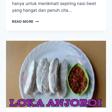
hanya untuk menikmati sepiring nasi liwet
yang hangat dan penuh cita…
RAHASIA
READ MORE
NASI
LIWET
SOLO
YANG
BIKIN
WISATAWAN
RELA
ANTRE
PANJANG