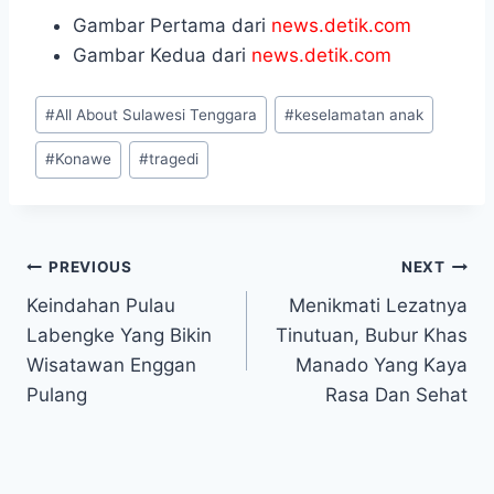
Gambar Pertama dari
news.detik.com
Gambar Kedua dari
news.detik.com
Post
#
All About Sulawesi Tenggara
#
keselamatan anak
Tags:
#
Konawe
#
tragedi
Post
PREVIOUS
NEXT
Keindahan Pulau
Menikmati Lezatnya
navigation
Labengke Yang Bikin
Tinutuan, Bubur Khas
Wisatawan Enggan
Manado Yang Kaya
Pulang
Rasa Dan Sehat