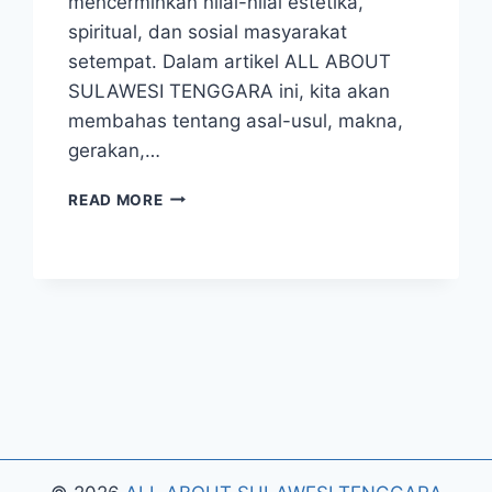
mencerminkan nilai-nilai estetika,
spiritual, dan sosial masyarakat
setempat. Dalam artikel ALL ABOUT
SULAWESI TENGGARA ini, kita akan
membahas tentang asal-usul, makna,
gerakan,…
TARI
READ MORE
KIPAS
PAKARENA:
SALAH
SATU
KESENIAN
DARI
SULAWESI
TENGGARA