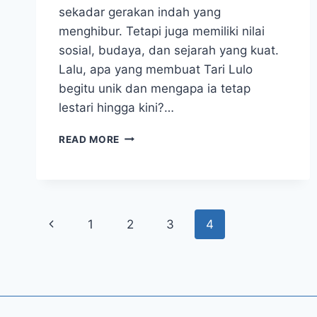
sekadar gerakan indah yang
menghibur. Tetapi juga memiliki nilai
sosial, budaya, dan sejarah yang kuat.
Lalu, apa yang membuat Tari Lulo
begitu unik dan mengapa ia tetap
lestari hingga kini?…
MENGAPA
READ MORE
TARI
LULO
BEGITU
ISTIMEWA?
INI
Page
Previous
1
2
3
4
KEUNIKAN
DAN
navigation
Page
SEJARAHNYA!