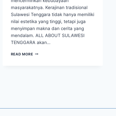
mencerminkan kebudayaan
masyarakatnya. Kerajinan tradisional
Sulawesi Tenggara tidak hanya memiliki
nilai estetika yang tinggi, tetapi juga
menyimpan makna dan cerita yang
mendalam. ALL ABOUT SULAWESI
TENGGARA akan…
MENELUSURI
READ MORE
KEINDAHAN
KERAJINAN
TRADISIONAL
SULAWESI
TENGGARA