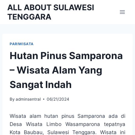
Skip
ALL ABOUT SULAWESI
to
TENGGARA
content
PARIWISATA
Hutan Pinus Samparona
– Wisata Alam Yang
Sangat Indah
By
adminsentral
06/21/2024
Wisata alam hutan pinus Samparona ada di
Desa Wisata Limbo Wasamparona tepatnya
Kota Baubau, Sulawesi Tenggara. Wisata ini