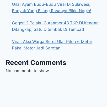
Gila! Ayam Budu-Budu Viral Di Sulawesi,
Banyak Yang Bilang Rasanya Bikin Nagih!
Geger! 2 Pelaku Curanmor 48 TKP Di Kendari
Ditangkap, Satu Ditembak Di Tempat!
Viral! Aksi Warga Seret Ular Piton 6 Meter
Pakai Motor Jadi Sorotan
Recent Comments
No comments to show.