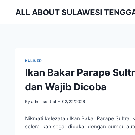
Skip
ALL ABOUT SULAWESI TENGG
to
content
KULINER
Ikan Bakar Parape Sult
dan Wajib Dicoba
By
adminsentral
02/22/2026
Nikmati kelezatan Ikan Bakar Parape Sultra,
selera ikan segar dibakar dengan bumbu aute