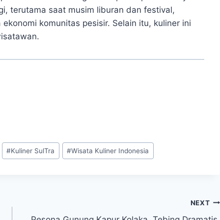
i, terutama saat musim liburan dan festival,
ekonomi komunitas pesisir. Selain itu, kuliner ini
wisatawan.
#
Kuliner SulTra
#
Wisata Kuliner Indonesia
NEXT
Pesona Gunung Kapur Kolaka, Tebing Dramatis,