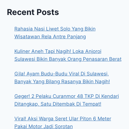
Recent Posts
Rahasia Nasi Liwet Solo Yang Bikin
Wisatawan Rela Antre Panjang
Kuliner Aneh Tapi Nagih! Loka Anjoroi
Sulawesi Bikin Banyak Orang Penasaran Berat
Gila! Ayam Budu-Budu Viral Di Sulawesi,
Banyak Yang Bilang Rasanya Bikin Nagih!
Geger! 2 Pelaku Curanmor 48 TKP Di Kendari
Ditangkap, Satu Ditembak Di Tempat!
Viral! Aksi Warga Seret Ular Piton 6 Meter
Pakai Motor Jadi Sorotan