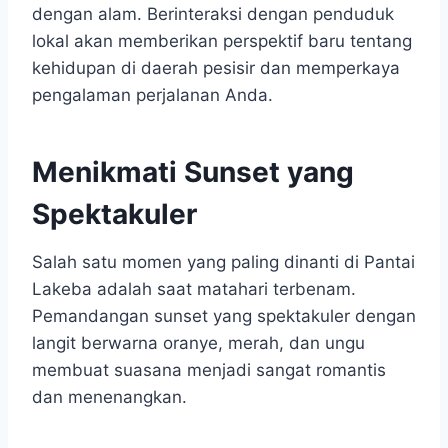
dengan alam. Berinteraksi dengan penduduk
lokal akan memberikan perspektif baru tentang
kehidupan di daerah pesisir dan memperkaya
pengalaman perjalanan Anda.
Menikmati Sunset yang
Spektakuler
Salah satu momen yang paling dinanti di Pantai
Lakeba adalah saat matahari terbenam.
Pemandangan sunset yang spektakuler dengan
langit berwarna oranye, merah, dan ungu
membuat suasana menjadi sangat romantis
dan menenangkan.