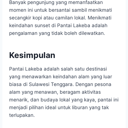
Banyak pengunjung yang memanfaatkan
momen ini untuk bersantai sambil menikmati
secangkir kopi atau camilan lokal. Menikmati
keindahan sunset di Pantai Lakeba adalah
pengalaman yang tidak boleh dilewatkan.
Kesimpulan
Pantai Lakeba adalah salah satu destinasi
yang menawarkan keindahan alam yang luar
biasa di Sulawesi Tenggara. Dengan pesona
alam yang menawan, beragam aktivitas
menarik, dan budaya lokal yang kaya, pantai ini
menjadi pilihan ideal untuk liburan yang tak
terlupakan.