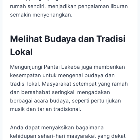
rumah sendiri, menjadikan pengalaman liburan
semakin menyenangkan.
Melihat Budaya dan Tradisi
Lokal
Mengunjungi Pantai Lakeba juga memberikan
kesempatan untuk mengenal budaya dan
tradisi lokal. Masyarakat setempat yang ramah
dan bersahabat seringkali mengadakan
berbagai acara budaya, seperti pertunjukan
musik dan tarian tradisional.
Anda dapat menyaksikan bagaimana
kehidupan sehari-hari masyarakat yang dekat