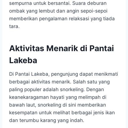
sempurna untuk bersantai. Suara deburan
ombak yang lembut dan angin sepoi-sepoi
memberikan pengalaman relaksasi yang tiada
tara.
Aktivitas Menarik di Pantai
Lakeba
Di Pantai Lakeba, pengunjung dapat menikmati
berbagai aktivitas menarik. Salah satu yang
paling populer adalah snorkeling. Dengan
keanekaragaman hayati yang melimpah di
bawah laut, snorkeling di sini memberikan
kesempatan untuk melihat berbagai jenis ikan
dan terumbu karang yang indah.