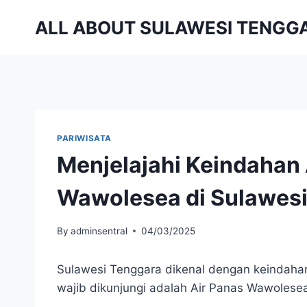
Skip
ALL ABOUT SULAWESI TENGG
to
content
PARIWISATA
Menjelajahi Keindahan
Wawolesea di Sulawesi
By
adminsentral
04/03/2025
Sulawesi Tenggara dikenal dengan keindaha
wajib dikunjungi adalah Air Panas Wawolese