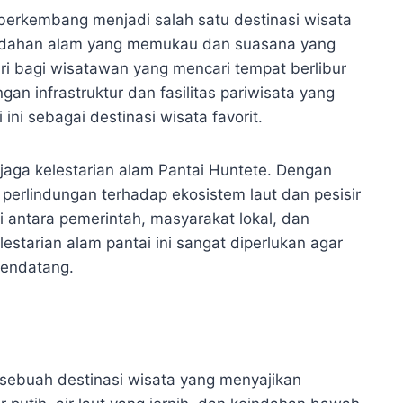
 berkembang menjadi salah satu destinasi wisata
indahan alam yang memukau dan suasana yang
diri bagi wisatawan yang mencari tempat berlibur
an infrastruktur dan fasilitas pariwisata yang
ni sebagai destinasi wisata favorit.
aga kelestarian alam Pantai Huntete. Dengan
erlindungan terhadap ekosistem laut dan pesisir
si antara pemerintah, masyarakat lokal, dan
starian alam pantai ini sangat diperlukan agar
mendatang.
 sebuah destinasi wisata yang menyajikan