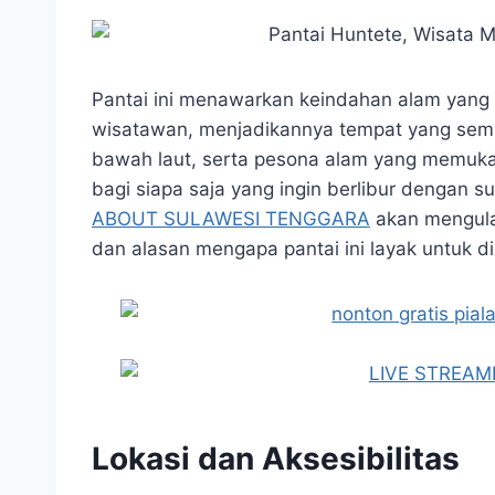
Pantai ini menawarkan keindahan alam yang
wisatawan, menjadikannya tempat yang sem
bawah laut, serta pesona alam yang memukau
bagi siapa saja yang ingin berlibur dengan 
ABOUT SULAWESI TENGGARA
akan mengula
dan alasan mengapa pantai ini layak untuk di
Lokasi dan Aksesibilitas