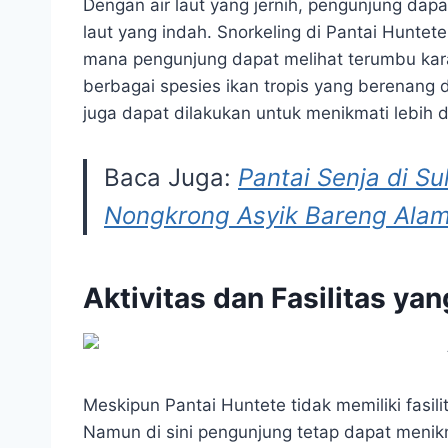
Dengan air laut yang jernih, pengunjung 
laut yang indah. Snorkeling di Pantai Hunt
mana pengunjung dapat melihat terumbu kara
berbagai spesies ikan tropis yang berenang di
juga dapat dilakukan untuk menikmati lebih 
Baca Juga:
Pantai Senja di S
Nongkrong Asyik Bareng Ala
Aktivitas dan Fasilitas ya
Meskipun Pantai Huntete tidak memiliki fasili
Namun di sini pengunjung tetap dapat menik