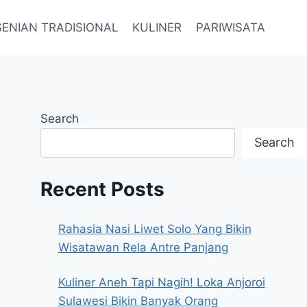
SENIAN TRADISIONAL
KULINER
PARIWISATA
Search
Search
Recent Posts
Rahasia Nasi Liwet Solo Yang Bikin
Wisatawan Rela Antre Panjang
Kuliner Aneh Tapi Nagih! Loka Anjoroi
Sulawesi Bikin Banyak Orang