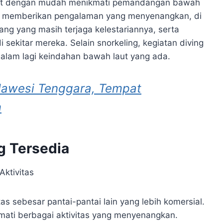
dapat dengan mudah menikmati pemandangan bawah
ete memberikan pengalaman yang menyenangkan, di
ng yang masih terjaga kelestariannya, serta
 sekitar mereka. Selain snorkeling, kegiatan diving
dalam lagi keindahan bawah laut yang ada.
ulawesi Tenggara, Tempat
m
ng Tersedia
tas sebesar pantai-pantai lain yang lebih komersial.
mati berbagai aktivitas yang menyenangkan.