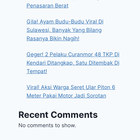
Penasaran Berat
Gila! Ayam Budu-Budu Viral Di
Sulawesi, Banyak Yang Bilang
Rasanya Bikin Nagih!
Geger! 2 Pelaku Curanmor 48 TKP Di
Kendari Ditangkap, Satu Ditembak Di
Tempat!
Viral! Aksi Warga Seret Ular Piton 6
Meter Pakai Motor Jadi Sorotan
Recent Comments
No comments to show.