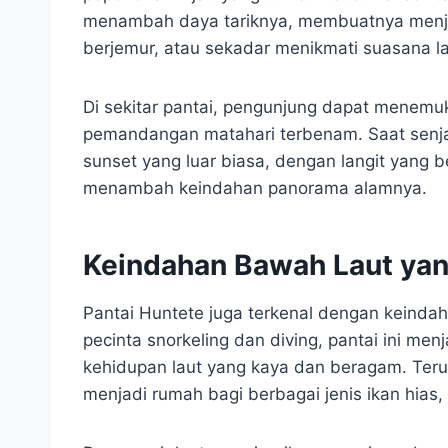
menambah daya tariknya, membuatnya menja
berjemur, atau sekadar menikmati suasana l
Di sekitar pantai, pengunjung dapat menemu
pemandangan matahari terbenam. Saat senja
sunset yang luar biasa, dengan langit yang
menambah keindahan panorama alamnya.
Keindahan Bawah Laut y
Pantai Huntete juga terkenal dengan keind
pecinta snorkeling dan diving, pantai ini m
kehidupan laut yang kaya dan beragam. Ter
menjadi rumah bagi berbagai jenis ikan hias,