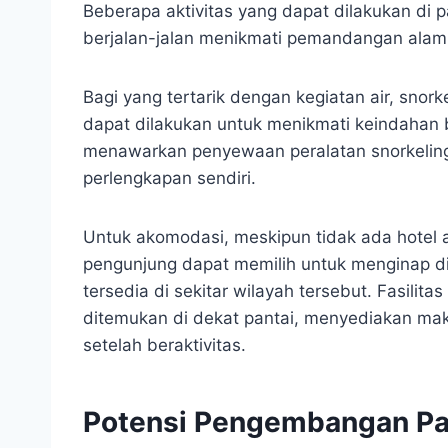
Beberapa aktivitas yang dapat dilakukan di pan
berjalan-jalan menikmati pemandangan alam, a
Bagi yang tertarik dengan kegiatan air, snork
dapat dilakukan untuk menikmati keindahan 
menawarkan penyewaan peralatan snorkeli
perlengkapan sendiri.
Untuk akomodasi, meskipun tidak ada hotel at
pengunjung dapat memilih untuk menginap d
tersedia di sekitar wilayah tersebut. Fasilit
ditemukan di dekat pantai, menyediakan ma
setelah beraktivitas.
Potensi Pengembangan Par