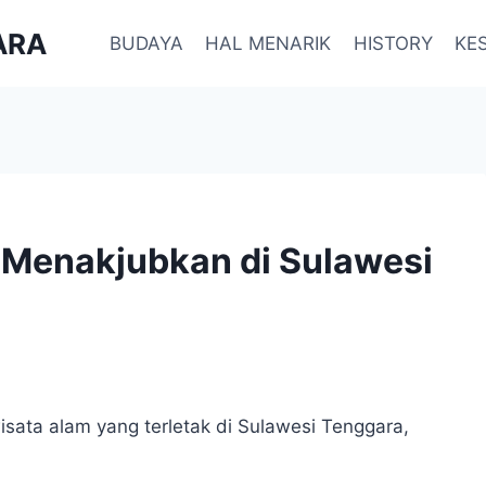
ARA
BUDAYA
HAL MENARIK
HISTORY
KE
a Menakjubkan di Sulawesi
isata alam yang terletak di Sulawesi Tenggara,