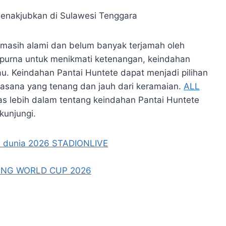
 masih alami dan belum banyak terjamah oleh
purna untuk menikmati ketenangan, keindahan
. Keindahan Pantai Huntete dapat menjadi pilihan
suasana yang tenang dan jauh dari keramaian.
ALL
s lebih dalam tentang keindahan Pantai Huntete
kunjungi.