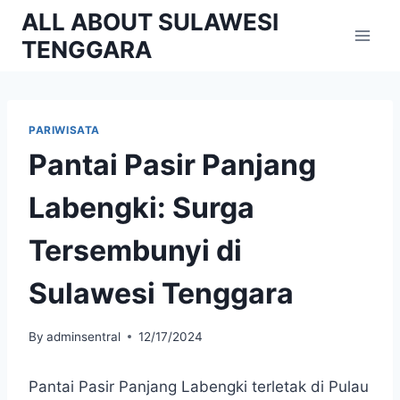
Skip
ALL ABOUT SULAWESI
to
TENGGARA
content
PARIWISATA
Pantai Pasir Panjang
Labengki: Surga
Tersembunyi di
Sulawesi Tenggara
By
adminsentral
12/17/2024
Pantai Pasir Panjang Labengki terletak di Pulau