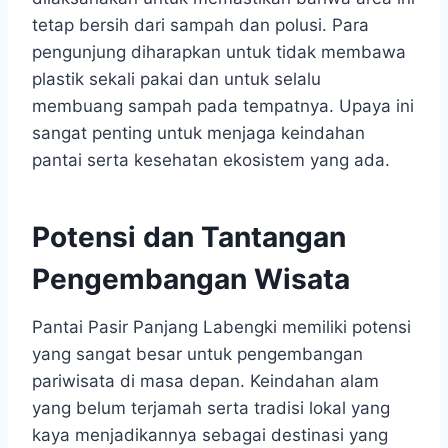
tetap bersih dari sampah dan polusi. Para
pengunjung diharapkan untuk tidak membawa
plastik sekali pakai dan untuk selalu
membuang sampah pada tempatnya. Upaya ini
sangat penting untuk menjaga keindahan
pantai serta kesehatan ekosistem yang ada.
Potensi dan Tantangan
Pengembangan Wisata
Pantai Pasir Panjang Labengki memiliki potensi
yang sangat besar untuk pengembangan
pariwisata di masa depan. Keindahan alam
yang belum terjamah serta tradisi lokal yang
kaya menjadikannya sebagai destinasi yang