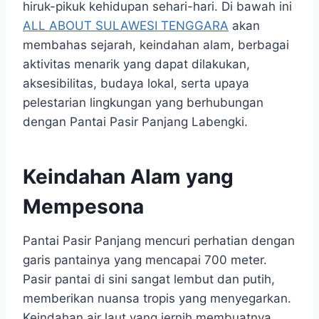
hiruk-pikuk kehidupan sehari-hari. Di bawah ini
ALL ABOUT SULAWESI TENGGARA
akan
membahas sejarah, keindahan alam, berbagai
aktivitas menarik yang dapat dilakukan,
aksesibilitas, budaya lokal, serta upaya
pelestarian lingkungan yang berhubungan
dengan Pantai Pasir Panjang Labengki.
Keindahan Alam yang
Mempesona
Pantai Pasir Panjang mencuri perhatian dengan
garis pantainya yang mencapai 700 meter.
Pasir pantai di sini sangat lembut dan putih,
memberikan nuansa tropis yang menyegarkan.
Keindahan air laut yang jernih membuatnya