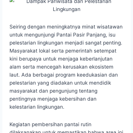
Seiring dengan meningkatnya minat wisatawan
untuk mengunjungi Pantai Pasir Panjang, isu
pelestarian lingkungan menjadi sangat penting.
Masyarakat lokal serta pemerintah setempat
kini berupaya untuk menjaga keberlanjutan
alam serta mencegah kerusakan ekosistem
laut. Ada berbagai program keedukasian dan
pelestarian yang diadakan untuk mendidik
masyarakat dan pengunjung tentang
pentingnya menjaga kebersihan dan
kelestarian lingkungan.
Kegiatan pembersihan pantai rutin
dilaksanakan untuk memastikan bahwa area ini