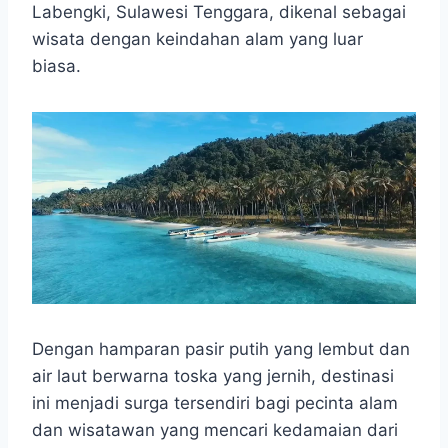
Labengki, Sulawesi Tenggara, dikenal sebagai
wisata dengan keindahan alam yang luar
biasa.
Dengan hamparan pasir putih yang lembut dan
air laut berwarna toska yang jernih, destinasi
ini menjadi surga tersendiri bagi pecinta alam
dan wisatawan yang mencari kedamaian dari