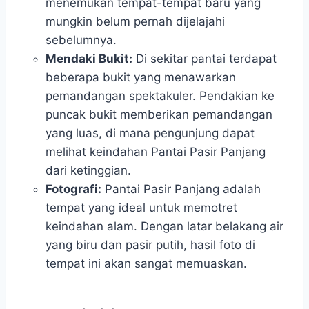
menemukan tempat-tempat baru yang
mungkin belum pernah dijelajahi
sebelumnya.
Mendaki Bukit:
Di sekitar pantai terdapat
beberapa bukit yang menawarkan
pemandangan spektakuler. Pendakian ke
puncak bukit memberikan pemandangan
yang luas, di mana pengunjung dapat
melihat keindahan Pantai Pasir Panjang
dari ketinggian.
Fotografi:
Pantai Pasir Panjang adalah
tempat yang ideal untuk memotret
keindahan alam. Dengan latar belakang air
yang biru dan pasir putih, hasil foto di
tempat ini akan sangat memuaskan.