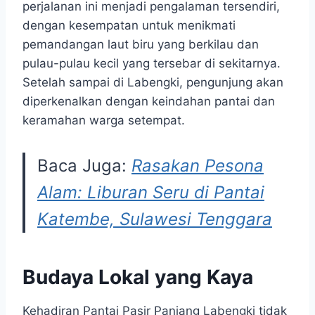
perjalanan ini menjadi pengalaman tersendiri,
dengan kesempatan untuk menikmati
pemandangan laut biru yang berkilau dan
pulau-pulau kecil yang tersebar di sekitarnya.
Setelah sampai di Labengki, pengunjung akan
diperkenalkan dengan keindahan pantai dan
keramahan warga setempat.
Baca Juga:
Rasakan Pesona
Alam: Liburan Seru di Pantai
Katembe, Sulawesi Tenggara
Budaya Lokal yang Kaya
Kehadiran Pantai Pasir Panjang Labengki tidak