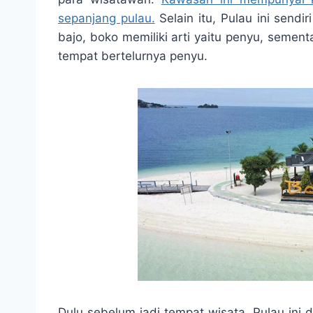
sepanjang pulau.
Selain itu, Pulau ini sendi
bajo, boko memiliki arti yaitu penyu, sementa
tempat bertelurnya penyu.
Dulu sebelum jadi tempat wisata, Pulau ini 