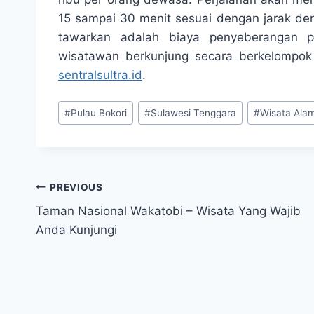
15 sampai 30 menit sesuai dengan jarak der
tawarkan adalah biaya penyeberangan p
wisatawan berkunjung secara berkelompok
sentralsultra.id
.
Post
#
Pulau Bokori
#
Sulawesi Tenggara
#
Wisata Ala
Tags:
Post
PREVIOUS
Taman Nasional Wakatobi – Wisata Yang Wajib
navigation
Anda Kunjungi