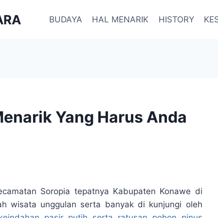
ARA
BUDAYA
HAL MENARIK
HISTORY
KE
 Menarik Yang Harus Anda
Kecamatan Soropia tepatnya Kabupaten Konawe di
ah wisata unggulan serta banyak di kunjungi oleh
eindahan pasir putih serta ratusan pohon pinus