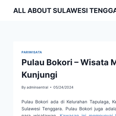
Skip
ALL ABOUT SULAWESI TENGG
to
content
PARIWISATA
Pulau Bokori – Wisata
Kunjungi
By
adminsentral
05/24/2024
Pulau Bokori ada di Kelurahan Tapulaga, 
Sulawesi Tenggara. Pulau Bokori juga adal
para wisatawan.
Kawasan ini mempunyai k