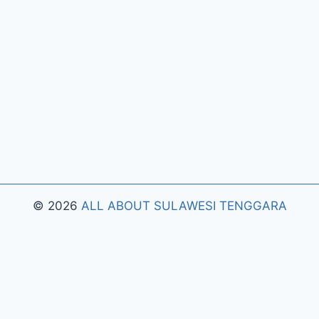
© 2026
ALL ABOUT SULAWESI TENGGARA
Pengujian Efisiensi Rendering Vektor Visual Pada
Mahjong Ways 2
Riset Tingkat Kestabilan Latensi
Streaming Platform Live Kasino
Sistem Manajemen
Algoritma Beban Kerja Pada Platform Mahjong
Ways
Pengembangan Fitur Antarmuka Berbasis Gestur