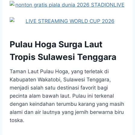
Pulau Hoga Surga Laut
Tropis Sulawesi Tenggara
Taman Laut Pulau Hoga, yang terletak di
Kabupaten Wakatobi, Sulawesi Tenggara,
menjadi salah satu destinasi favorit bagi
pecinta alam bawah laut. Pulau ini terkenal
dengan keindahan terumbu karang yang masih
alami dan air lautnya yang jernih berwarna biru
toska.