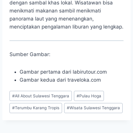
dengan sambal khas lokal. Wisatawan bisa
menikmati makanan sambil menikmati
panorama laut yang menenangkan,
menciptakan pengalaman liburan yang lengkap.
Sumber Gambar:
Gambar pertama dari labirutour.com
Gambar kedua dari traveloka.com
Post
#
All About Sulawesi Tenggara
#
Pulau Hoga
Tags:
#
Terumbu Karang Tropis
#
Wisata Sulawesi Tenggara