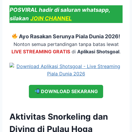
POSVIRAL hadir di saluran whatsapp,
silakan
JOIN CHANNEL
Ayo Rasakan Serunya Piala Dunia 2026!
Nonton semua pertandingan tanpa batas lewat
LIVE STREAMING GRATIS
di
Aplikasi Shotsgoal
.
DOWNLOAD SEKARANG
Aktivitas Snorkeling dan
Diving di Pulau Hoga