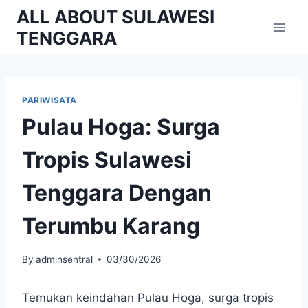
Skip
ALL ABOUT SULAWESI
to
TENGGARA
content
PARIWISATA
Pulau Hoga: Surga
Tropis Sulawesi
Tenggara Dengan
Terumbu Karang
By
adminsentral
03/30/2026
Temukan keindahan Pulau Hoga, surga tropis