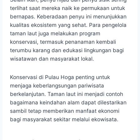
terlihat saat mereka naik ke permukaan untuk
bernapas. Keberadaan penyu ini menunjukkan
kualitas ekosistem yang sehat. Para pengelola
taman laut juga melakukan program
konservasi, termasuk penanaman kembali
terumbu karang dan edukasi lingkungan bagi
wisatawan dan masyarakat lokal.
Konservasi di Pulau Hoga penting untuk
menjaga keberlangsungan pariwisata
berkelanjutan. Taman laut ini menjadi contoh
bagaimana keindahan alam dapat dilestarikan
sambil tetap memberikan manfaat ekonomi
bagi masyarakat sekitar melalui ekowisata.