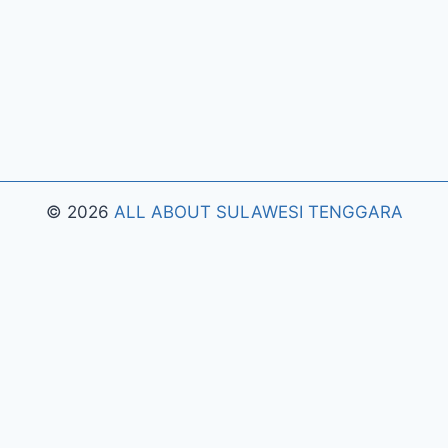
© 2026
ALL ABOUT SULAWESI TENGGARA
Pengujian Efisiensi Rendering Vektor Visual Pada
Mahjong Ways 2
Riset Tingkat Kestabilan Latensi
Streaming Platform Live Kasino
Sistem Manajemen
Algoritma Beban Kerja Pada Platform Mahjong
Ways
Pengembangan Fitur Antarmuka Berbasis Gestur
Oleh Tim PG Soft
Dampak Optimasi Script Engine
Terhadap Kecepatan Akses Mahjong Wins
Arsitektur
Sistem Keamanan Data Terenkripsi Pada Gates of