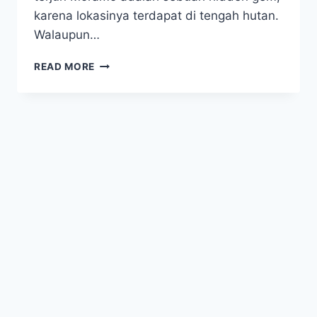
karena lokasinya terdapat di tengah hutan.
Walaupun…
BEBERAPA
READ MORE
FAKTA
MENARIK
TENTANG
WISATA
AIR
TERJUN
MORAMO