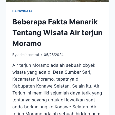
PARIWISATA
Beberapa Fakta Menarik
Tentang Wisata Air terjun
Moramo
By
adminsentral
05/28/2024
Air terjun Moramo adalah sebuah obyek
wisata yang ada di Desa Sumber Sari,
Kecamatan Moramo, tepatnya di
Kabupaten Konawe Selatan. Selain itu, Air
Terjun ini memiliki sejumlah daya tarik yang
tentunya sayang untuk di lewatkan saat
anda berkunjung ke Konawe Selatan. Air
terjun Moramo adalah sebuah hidden gem,