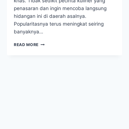
khas. Tidak sedikit pecinta kuliner yang
penasaran dan ingin mencoba langsung
hidangan ini di daerah asalnya.
Popularitasnya terus meningkat seiring
banyaknya…
GILA!
READ MORE
AYAM
BUDU-
BUDU
VIRAL
DI
SULAWESI,
BANYAK
YANG
BILANG
RASANYA
BIKIN
NAGIH!