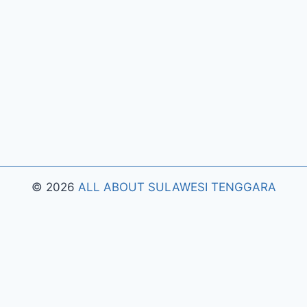
© 2026
ALL ABOUT SULAWESI TENGGARA
Pengujian Efisiensi Rendering Vektor Visual Pada
Mahjong Ways 2
Riset Tingkat Kestabilan Latensi
Streaming Platform Live Kasino
Sistem Manajemen
Algoritma Beban Kerja Pada Platform Mahjong
Ways
Pengembangan Fitur Antarmuka Berbasis Gestur