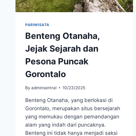
PARIWISATA
Benteng Otanaha,
Jejak Sejarah dan
Pesona Puncak
Gorontalo
By
adminsentral
10/23/2025
​​Benteng Otanaha, yang berlokasi di
Gorontalo, merupakan situs bersejarah
yang memukau dengan pemandangan
alam yang indah dari puncaknya​. ​
Benteng ini tidak hanya menjadi saksi