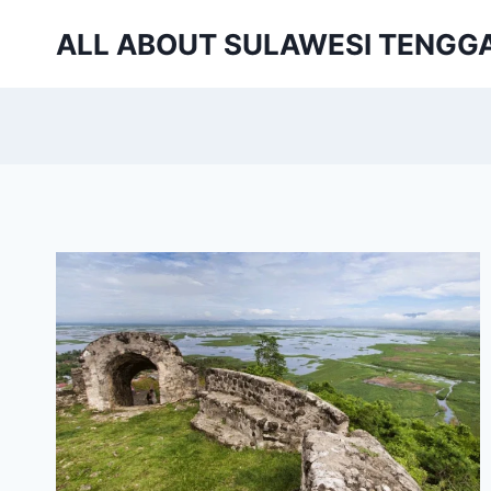
Skip
ALL ABOUT SULAWESI TENGG
to
content