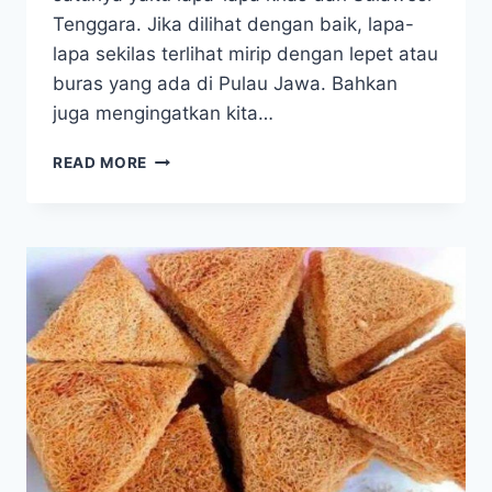
Tenggara. Jika dilihat dengan baik, lapa-
lapa sekilas terlihat mirip dengan lepet atau
buras yang ada di Pulau Jawa. Bahkan
juga mengingatkan kita…
CARA
READ MORE
MEMBUAT
LAPA-
LAPA
YANG
WAJIB
ANDA
COBA