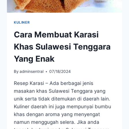
KULINER
Cara Membuat Karasi
Khas Sulawesi Tenggara
Yang Enak
By
adminsentral
07/18/2024
Resep Karasi – Ada berbagai jenis
masakan khas Sulawesi Tenggara yang
unik serta tidak ditemukan di daerah lain.
Kuliner daerah ini juga mempunyai bumbu
khas dengan aroma yang menyengat
namun menggugah selera. Jika anda