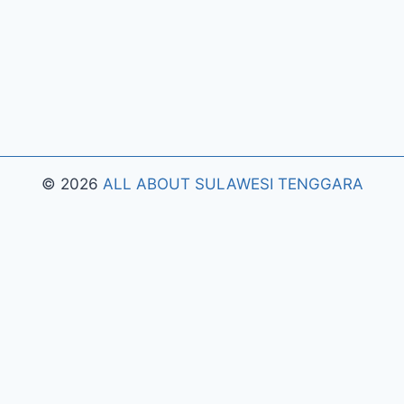
© 2026
ALL ABOUT SULAWESI TENGGARA
Pengujian Efisiensi Rendering Vektor Visual Pada
Mahjong Ways 2
Riset Tingkat Kestabilan Latensi
Streaming Platform Live Kasino
Sistem Manajemen
Algoritma Beban Kerja Pada Platform Mahjong
Ways
Pengembangan Fitur Antarmuka Berbasis Gestur
Oleh Tim PG Soft
Dampak Optimasi Script Engine
Terhadap Kecepatan Akses Mahjong Wins
Arsitektur
Sistem Keamanan Data Terenkripsi Pada Gates of