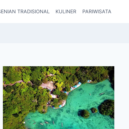
SENIAN TRADISIONAL
KULINER
PARIWISATA