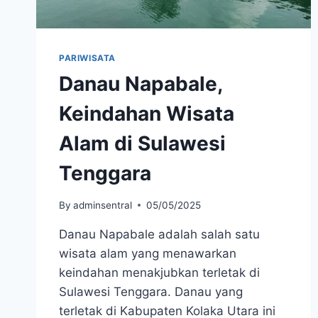
PARIWISATA
Danau Napabale,
Keindahan Wisata
Alam di Sulawesi
Tenggara
By
adminsentral
05/05/2025
Danau Napabale adalah salah satu
wisata alam yang menawarkan
keindahan menakjubkan terletak di
Sulawesi Tenggara. Danau yang
terletak di Kabupaten Kolaka Utara ini