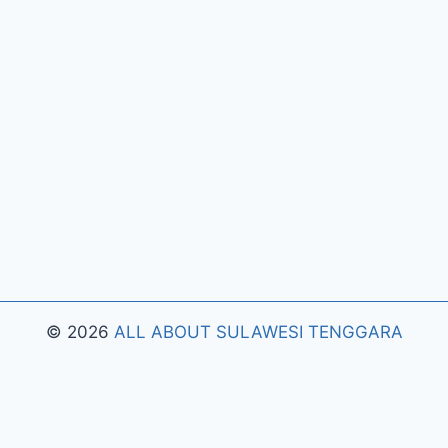
© 2026
ALL ABOUT SULAWESI TENGGARA
ong Ways 2
Riset Tingkat Kestabilan Latensi Streaming P
 Antarmuka Berbasis Gestur Oleh Tim PG Soft
Dampak O
ripsi Pada Gates of Olympus
Strategi Pengimporan Aset 