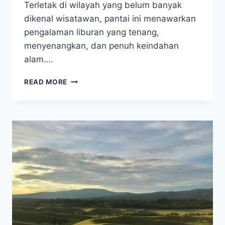
Terletak di wilayah yang belum banyak
dikenal wisatawan, pantai ini menawarkan
pengalaman liburan yang tenang,
menyenangkan, dan penuh keindahan
alam….
PANTAI
READ MORE
TERSEMBUNYI
YANG
BIKIN
KAMU
TIDAK
MAU
PULANG:
KOMBA-
KOMBA
WAKEAKEA!