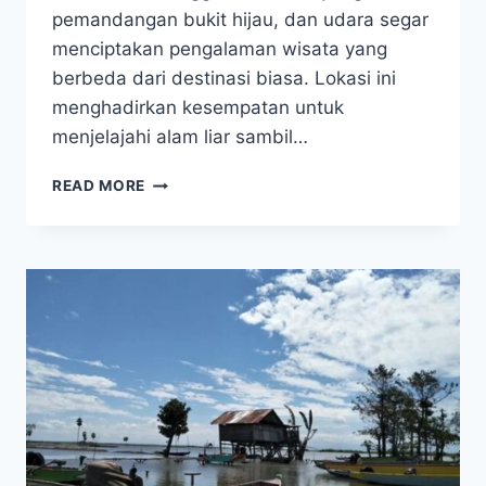
pemandangan bukit hijau, dan udara segar
menciptakan pengalaman wisata yang
berbeda dari destinasi biasa. Lokasi ini
menghadirkan kesempatan untuk
menjelajahi alam liar sambil…
KEINDAHAN
READ MORE
PADANG
SAVANA
WATUMOHAI
YANG
BIKIN
HATI
TERKESIMA!