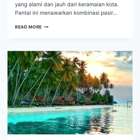
yang alami dan jauh dari keramaian kota.
Pantai ini menawarkan kombinasi pasir…
PANTAI
READ MORE
WANUA
NDOKE:
SURGA
TERSEMBUNYI
YANG
BIKIN
KAMU
LUPA
PULANG!