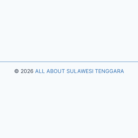
© 2026
ALL ABOUT SULAWESI TENGGARA
Pengujian Efisiensi Rendering Vektor Visual Pada
Mahjong Ways 2
Riset Tingkat Kestabilan Latensi
Streaming Platform Live Kasino
Sistem Manajemen
Algoritma Beban Kerja Pada Platform Mahjong
Ways
Pengembangan Fitur Antarmuka Berbasis Gestur
Oleh Tim PG Soft
Dampak Optimasi Script Engine
Terhadap Kecepatan Akses Mahjong Wins
Arsitektur