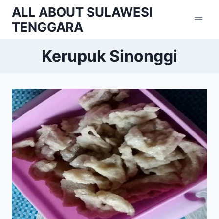
Skip
ALL ABOUT SULAWESI
to
TENGGARA
content
Kerupuk Sinonggi