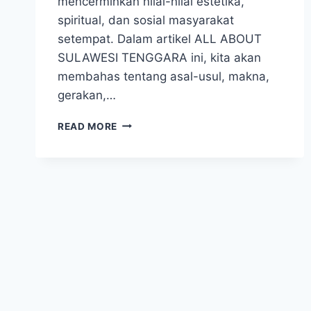
mencerminkan nilai-nilai estetika,
spiritual, dan sosial masyarakat
setempat. Dalam artikel ALL ABOUT
SULAWESI TENGGARA ini, kita akan
membahas tentang asal-usul, makna,
gerakan,…
TARI
READ MORE
KIPAS
PAKARENA:
SALAH
SATU
KESENIAN
DARI
SULAWESI
TENGGARA