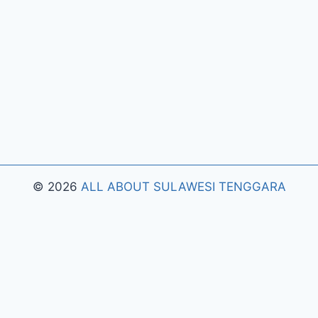
© 2026
ALL ABOUT SULAWESI TENGGARA
ong Ways 2
Riset Tingkat Kestabilan Latensi Streaming P
 Antarmuka Berbasis Gestur Oleh Tim PG Soft
Dampak O
ripsi Pada Gates of Olympus
Strategi Pengimporan Aset 
han Maxwin
Pengujian Tingkat Stabilisasi Refresh Rate 
emrosesan Kompresi Gambar Vektor Pada Elemen Scatt
 Layar Berdiri Ponsel Dalam Menjalankan Mahjong Way