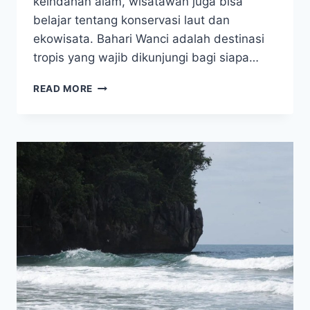
keindahan alam, wisatawan juga bisa
belajar tentang konservasi laut dan
ekowisata. Bahari Wanci adalah destinasi
tropis yang wajib dikunjungi bagi siapa…
SURGA
READ MORE
TROPIS
BAHARI
WANCI,
PANTAI
EKSOTIS
DI
WAKATOBI
WAJIB
DIKUNJUNGI!