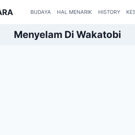
ARA
BUDAYA
HAL MENARIK
HISTORY
KE
Menyelam Di Wakatobi