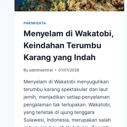
PARIWISATA
Menyelam di Wakatobi,
Keindahan Terumbu
Karang yang Indah
By
adminsentral
01/01/2026
Menyelam di Wakatobi menyuguhkan
terumbu karang spektakuler dan laut
jernih, menjadikan setiap penyelaman
pengalaman tak terlupakan. Wakatobi,
yang terletak di ujung tenggara
Sulawesi, Indonesia, merupakan salah