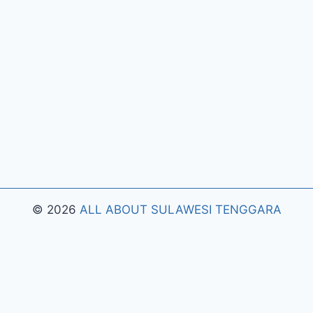
© 2026
ALL ABOUT SULAWESI TENGGARA
Pengujian Efisiensi Rendering Vektor Visual Pada
Mahjong Ways 2
Riset Tingkat Kestabilan Latensi
Streaming Platform Live Kasino
Sistem Manajemen
Algoritma Beban Kerja Pada Platform Mahjong