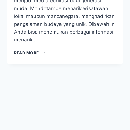
menjadi media edukasi bagi generasi
muda. Mondotambe menarik wisatawan
lokal maupun mancanegara, menghadirkan
pengalaman budaya yang unik. Dibawah ini
Anda bisa menemukan berbagai informasi
menarik…
KEANGGUNAN
READ MORE
MONDOTAMBE,
SIMBOL
BUDAYA
DAN
IDENTITAS
SULAWESI
TENGGARA