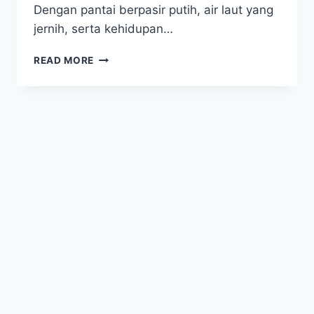
Dengan pantai berpasir putih, air laut yang
jernih, serta kehidupan…
MENYELAMI
READ MORE
KEINDAHAN
ALAM
DAN
LAUT
JERNIH
PULAU
KADATUA
SULAWESI