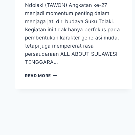
Ndolaki (TAWON) Angkatan ke-27
menjadi momentum penting dalam
menjaga jati diri budaya Suku Tolaki.
Kegiatan ini tidak hanya berfokus pada
pembentukan karakter generasi muda,
tetapi juga mempererat rasa
persaudaraan ALL ABOUT SULAWESI
TENGGARA…
BANGUN
READ MORE
SOLIDARITAS
DAN
BUDAYA,
DIKSAR
TAWON
KE-
27
RESMI
DIGELAR