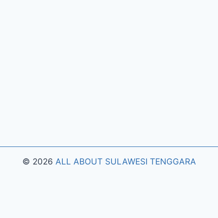
© 2026
ALL ABOUT SULAWESI TENGGARA
ong Ways 2
Riset Tingkat Kestabilan Latensi Streaming P
 Antarmuka Berbasis Gestur Oleh Tim PG Soft
Dampak O
ripsi Pada Gates of Olympus
Strategi Pengimporan Aset 