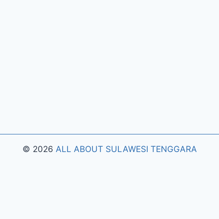
© 2026
ALL ABOUT SULAWESI TENGGARA
ong Ways 2
Riset Tingkat Kestabilan Latensi Streaming P
 Antarmuka Berbasis Gestur Oleh Tim PG Soft
Dampak O
ripsi Pada Gates of Olympus
Strategi Pengimporan Aset 
han Maxwin
Pengujian Tingkat Stabilisasi Refresh Rate 