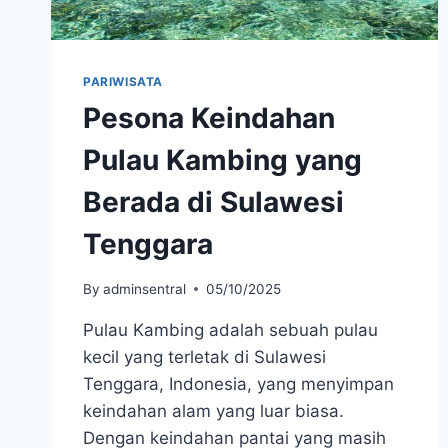
PARIWISATA
Pesona Keindahan
Pulau Kambing yang
Berada di Sulawesi
Tenggara
By
adminsentral
05/10/2025
Pulau Kambing adalah sebuah pulau
kecil yang terletak di Sulawesi
Tenggara, Indonesia, yang menyimpan
keindahan alam yang luar biasa.
Dengan keindahan pantai yang masih