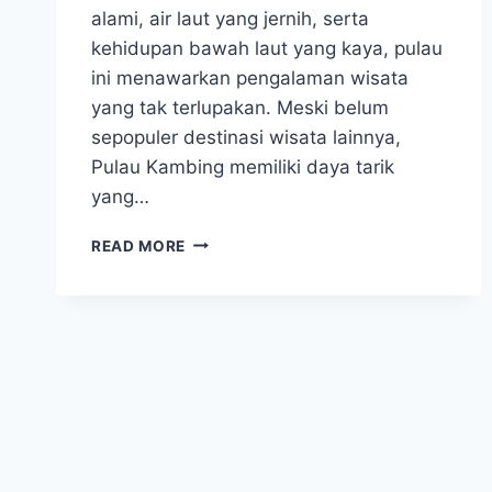
alami, air laut yang jernih, serta
kehidupan bawah laut yang kaya, pulau
ini menawarkan pengalaman wisata
yang tak terlupakan. Meski belum
sepopuler destinasi wisata lainnya,
Pulau Kambing memiliki daya tarik
yang…
PESONA
READ MORE
KEINDAHAN
PULAU
KAMBING
YANG
BERADA
DI
SULAWESI
TENGGARA