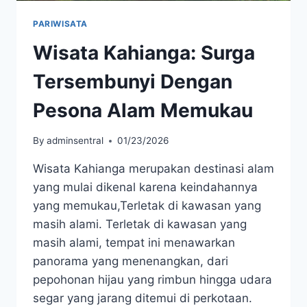
PARIWISATA
Wisata Kahianga: Surga
Tersembunyi Dengan
Pesona Alam Memukau
By
adminsentral
01/23/2026
Wisata Kahianga merupakan destinasi alam
yang mulai dikenal karena keindahannya
yang memukau,Terletak di kawasan yang
masih alami. Terletak di kawasan yang
masih alami, tempat ini menawarkan
panorama yang menenangkan, dari
pepohonan hijau yang rimbun hingga udara
segar yang jarang ditemui di perkotaan.