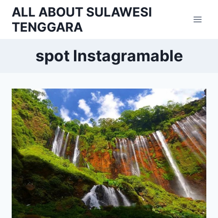
Skip
ALL ABOUT SULAWESI
to
TENGGARA
content
spot Instagramable