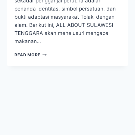
sekadar pengganjal perut, ia adalah
penanda identitas, simbol persatuan, dan
bukti adaptasi masyarakat Tolaki dengan
alam. Berikut ini, ALL ABOUT SULAWESI
TENGGARA akan menelusuri mengapa
makanan…
SINONGGI,
READ MORE
SENSASI
MAKANAN
TRADISIONAL
YANG
WAJIB
DICOBA
DI
SULAWESI
TENGGARA