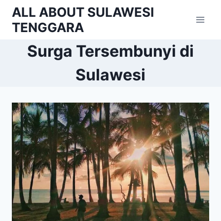
Skip
ALL ABOUT SULAWESI
to
TENGGARA
content
Surga Tersembunyi di
Sulawesi