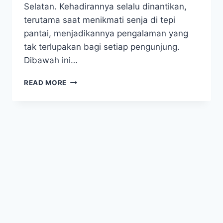
Selatan. Kehadirannya selalu dinantikan,
terutama saat menikmati senja di tepi
pantai, menjadikannya pengalaman yang
tak terlupakan bagi setiap pengunjung.
Dibawah ini…
RAHASIA
READ MORE
KELEZATAN
PISANG
EPE:
WARISAN
KULINER
SULAWESI
SELATAN