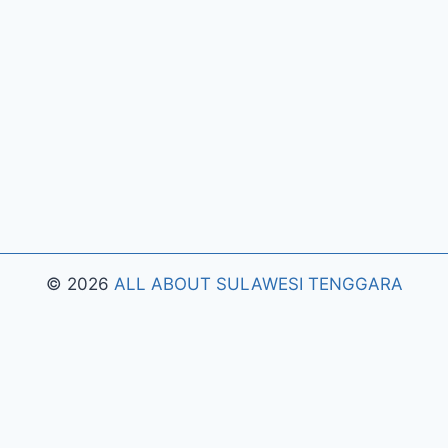
© 2026
ALL ABOUT SULAWESI TENGGARA
Pengujian Efisiensi Rendering Vektor Visual Pada
Mahjong Ways 2
Riset Tingkat Kestabilan Latensi
Streaming Platform Live Kasino
Sistem Manajemen
Algoritma Beban Kerja Pada Platform Mahjong
Ways
Pengembangan Fitur Antarmuka Berbasis Gestur