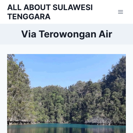
Skip
ALL ABOUT SULAWESI
to
TENGGARA
content
Via Terowongan Air