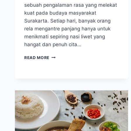
sebuah pengalaman rasa yang melekat
kuat pada budaya masyarakat
Surakarta. Setiap hari, banyak orang
rela mengantre panjang hanya untuk
menikmati sepiring nasi liwet yang
hangat dan penuh cita…
RAHASIA
READ MORE
NASI
LIWET
SOLO
YANG
BIKIN
WISATAWAN
RELA
ANTRE
PANJANG