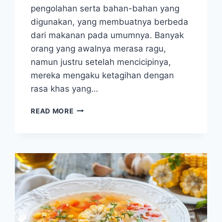
pengolahan serta bahan-bahan yang
digunakan, yang membuatnya berbeda
dari makanan pada umumnya. Banyak
orang yang awalnya merasa ragu,
namun justru setelah mencicipinya,
mereka mengaku ketagihan dengan
rasa khas yang…
KULINER
READ MORE
ANEH
TAPI
NAGIH!
LOKA
ANJOROI
SULAWESI
BIKIN
BANYAK
ORANG
PENASARAN