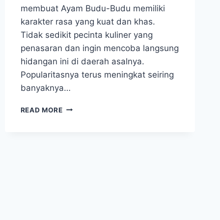
membuat Ayam Budu-Budu memiliki
karakter rasa yang kuat dan khas.
Tidak sedikit pecinta kuliner yang
penasaran dan ingin mencoba langsung
hidangan ini di daerah asalnya.
Popularitasnya terus meningkat seiring
banyaknya…
GILA!
READ MORE
AYAM
BUDU-
BUDU
VIRAL
DI
SULAWESI,
BANYAK
YANG
BILANG
RASANYA