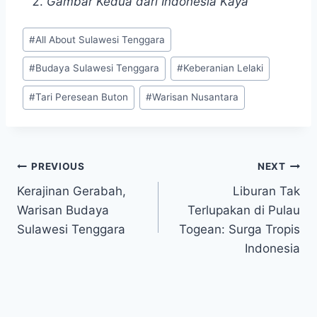
Gambar Kedua dari Indonesia Kaya
Post
#
All About Sulawesi Tenggara
Tags:
#
Budaya Sulawesi Tenggara
#
Keberanian Lelaki
#
Tari Peresean Buton
#
Warisan Nusantara
Post
PREVIOUS
NEXT
Kerajinan Gerabah,
Liburan Tak
navigation
Warisan Budaya
Terlupakan di Pulau
Sulawesi Tenggara
Togean: Surga Tropis
Indonesia