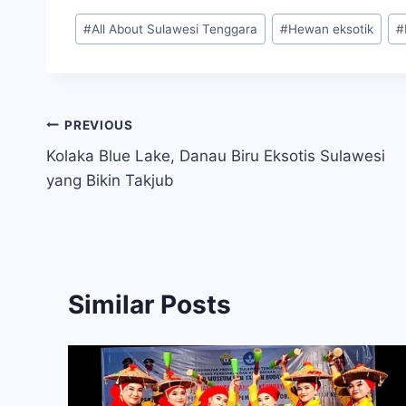
Post
#
All About Sulawesi Tenggara
#
Hewan eksotik
#
Tags:
Post
PREVIOUS
Kolaka Blue Lake, Danau Biru Eksotis Sulawesi
navigation
yang Bikin Takjub
Similar Posts