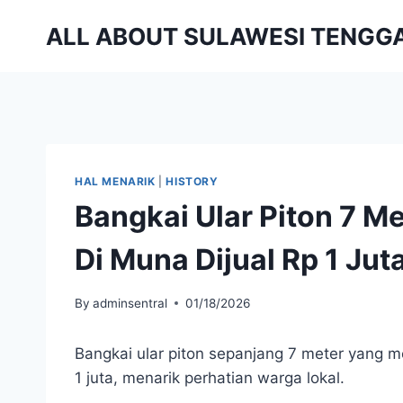
Skip
ALL ABOUT SULAWESI TENGG
to
content
HAL MENARIK
|
HISTORY
Bangkai Ular Piton 7 M
Di Muna Dijual Rp 1 Jut
By
adminsentral
01/18/2026
Bangkai ular piton sepanjang 7 meter yang m
1 juta, menarik perhatian warga lokal.