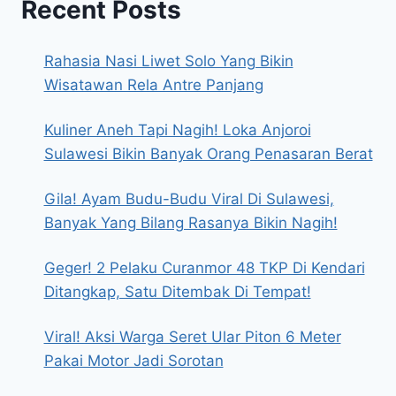
Recent Posts
Rahasia Nasi Liwet Solo Yang Bikin
Wisatawan Rela Antre Panjang
Kuliner Aneh Tapi Nagih! Loka Anjoroi
Sulawesi Bikin Banyak Orang Penasaran Berat
Gila! Ayam Budu-Budu Viral Di Sulawesi,
Banyak Yang Bilang Rasanya Bikin Nagih!
Geger! 2 Pelaku Curanmor 48 TKP Di Kendari
Ditangkap, Satu Ditembak Di Tempat!
Viral! Aksi Warga Seret Ular Piton 6 Meter
Pakai Motor Jadi Sorotan