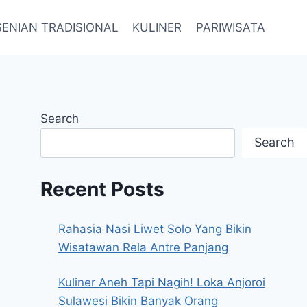
SENIAN TRADISIONAL
KULINER
PARIWISATA
Search
Search
Recent Posts
Rahasia Nasi Liwet Solo Yang Bikin
Wisatawan Rela Antre Panjang
Kuliner Aneh Tapi Nagih! Loka Anjoroi
Sulawesi Bikin Banyak Orang