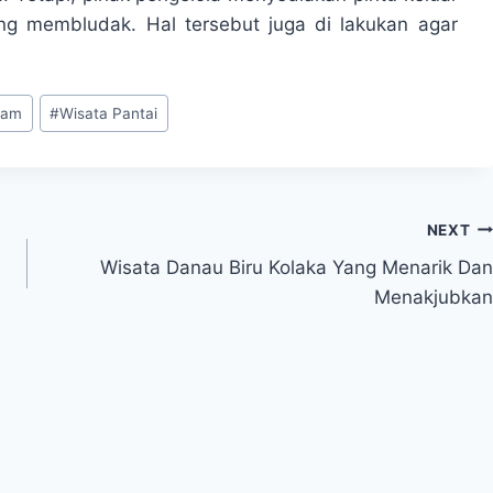
ng membludak. Hal tersebut juga di lakukan agar
lam
#
Wisata Pantai
NEXT
Wisata Danau Biru Kolaka Yang Menarik Dan
Menakjubkan