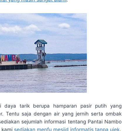
i daya tarik berupa hamparan pasir putih yang
. Tentu saja dengan air yang jernih serta ombak
 sediakan sejumlah informasi tentang Pantai Nambo
h kami
sediakan menfu mesjid informatis tanpa ujek
.