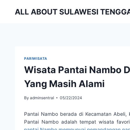
Skip
ALL ABOUT SULAWESI TENGG
to
content
PARIWISATA
Wisata Pantai Nambo
Yang Masih Alami
By
adminsentral
05/22/2024
Pantai Nambo berada di Kecamatan Abeli, K
Pantai Nambo adalah tempat wisata favori
pantai Nambo mempunyai pemandangan panta