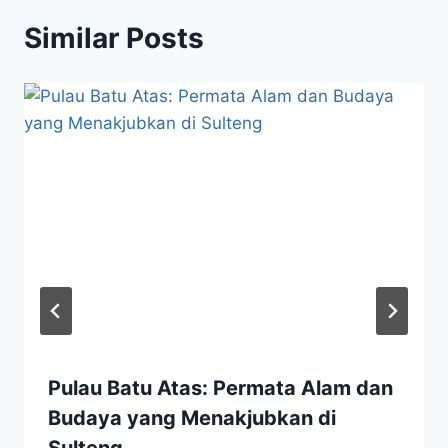
Similar Posts
Pulau Batu Atas: Permata Alam dan
Budaya yang Menakjubkan di