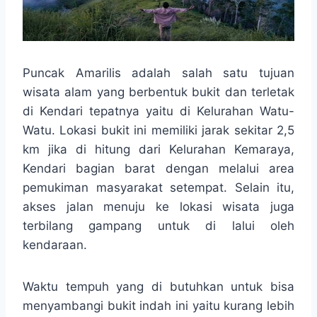
Puncak Amarilis adalah salah satu tujuan
wisata alam yang berbentuk bukit dan terletak
di Kendari tepatnya yaitu di Kelurahan Watu-
Watu. Lokasi bukit ini memiliki jarak sekitar 2,5
km jika di hitung dari Kelurahan Kemaraya,
Kendari bagian barat dengan melalui area
pemukiman masyarakat setempat. Selain itu,
akses jalan menuju ke lokasi wisata juga
terbilang gampang untuk di lalui oleh
kendaraan.
Waktu tempuh yang di butuhkan untuk bisa
menyambangi bukit indah ini yaitu kurang lebih