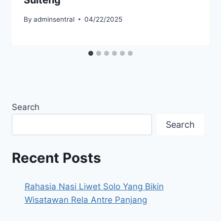
Sulteng
By
adminsentral
04/22/2025
Search
Search
Recent Posts
Rahasia Nasi Liwet Solo Yang Bikin
Wisatawan Rela Antre Panjang