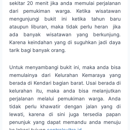
sekitar 20 menit jika anda memulai perjalanan
dari pemukiman warga. Ketika wisatawan
mengunjungi bukit ini ketika tahun baru
ataupun liburan, maka tidak perlu heran jika
ada banyak wisatawan yang berkunjung.
Karena keindahan yang di suguhkan jadi daya
tarik bagi banyak orang.
Untuk menyambangi bukit ini, maka anda bisa
memulainya dari Kelurahan Kemaraya yang
berada di Kendari bagian barat. Usai berada di
kelurahan itu, maka anda bisa melanjutkan
perjalanan melalui pemukiman warga. Anda
tidak perlu khawatir dengan jalan yang di
lewati, karena di sini juga tersedia papan
penunjuk yang dapat memandu anda menuju
ke lokasi tujuan
sentralsultra.id
.