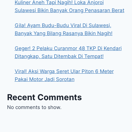
Kuliner Aneh Tapi Nagih! Loka Anjoroi
Sulawesi Bikin Banyak Orang Penasaran Berat
Gila! Ayam Budu-Budu Viral Di Sulawesi,
Banyak Yang Bilang Rasanya Bikin Nagih!
Geger! 2 Pelaku Curanmor 48 TKP Di Kendari
Ditangkap, Satu Ditembak Di Tempat!
Viral! Aksi Warga Seret Ular Piton 6 Meter
Pakai Motor Jadi Sorotan
Recent Comments
No comments to show.