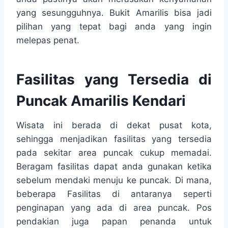
yang sesungguhnya. Bukit Amarilis bisa jadi
pilihan yang tepat bagi anda yang ingin
melepas penat.
Fasilitas yang Tersedia di
Puncak Amarilis Kendari
Wisata ini berada di dekat pusat kota,
sehingga menjadikan fasilitas yang tersedia
pada sekitar area puncak cukup memadai.
Beragam fasilitas dapat anda gunakan ketika
sebelum mendaki menuju ke puncak. Di mana,
beberapa Fasilitas di antaranya seperti
penginapan yang ada di area puncak. Pos
pendakian juga papan penanda untuk