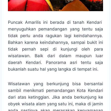
Puncak Amarilis ini berada di tanah Kendari
menyuguhkan pemandangan yang tentu saja
tidak perlu anda ragukan lagi keindahannya.
Bahkan karena keindahannya, sampai bukit ini
tidak pernah sepi di kunjungi oleh para
wisatawan. Baik dari dalam maupun luar
daerah Kendari. Panorama asri tentu saja
bukanlah suatu hal yang langka di tempat ini.
Wisatawan yang berkunjung bisa bersantai
sambil menikmati pemandangan Kota Kendari
dari atas ketinggian. Jika anda berkunjung ke
obyek wisata alam yang satu ini, maka di jamin
anda pastinya akan merasakan kenyamanan