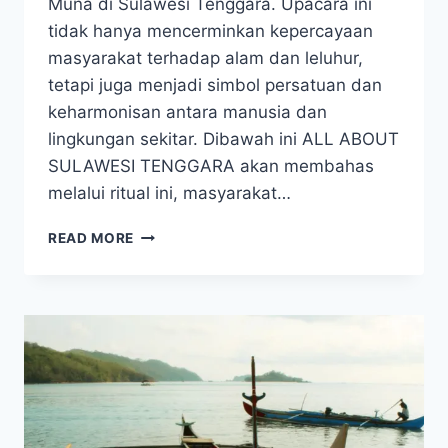
Muna di Sulawesi Tenggara. Upacara ini
tidak hanya mencerminkan kepercayaan
masyarakat terhadap alam dan leluhur,
tetapi juga menjadi simbol persatuan dan
keharmonisan antara manusia dan
lingkungan sekitar. Dibawah ini ALL ABOUT
SULAWESI TENGGARA akan membahas
melalui ritual ini, masyarakat…
UPACARA
READ MORE
POSOBHAGHOO
MOTONUNO:
WARISAN
BUDAYA
MASYARAKAT
MUNA