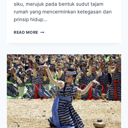
siku, merujuk pada bentuk sudut tajam
rumah yang mencerminkan ketegasan dan
prinsip hidup…
MAKNA
READ MORE
FILOSOFIS
DI
BALIK
RUMAH
ADAT
BUTON,
BANUA
TADA