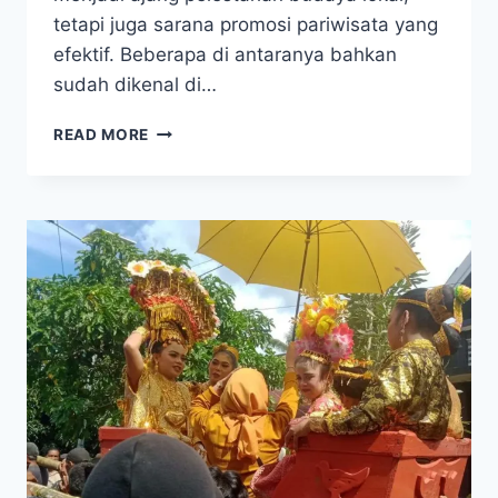
tetapi juga sarana promosi pariwisata yang
efektif. Beberapa di antaranya bahkan
sudah dikenal di…
6
READ MORE
FESTIVAL
BUDAYA
TERPOPULER
DI
SULAWESI
TENGGARA