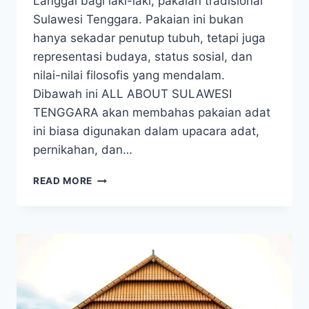
Langgai bagi laki-laki, pakaian tradisional
Sulawesi Tenggara. Pakaian ini bukan
hanya sekadar penutup tubuh, tetapi juga
representasi budaya, status sosial, dan
nilai-nilai filosofis yang mendalam.
Dibawah ini ALL ABOUT SULAWESI
TENGGARA akan membahas pakaian adat
ini biasa digunakan dalam upacara adat,
pernikahan, dan…
MENGENAL
READ MORE
MAKNA
MENDALAM
PAKAIAN
ADAT
SUKU
TOLAKI