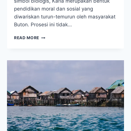
simbol biologis, Karia merupakan bentuk
pendidikan moral dan sosial yang
diwariskan turun-temurun oleh masyarakat
Buton. Prosesi ini tidak…
UPACARA
READ MORE
KARIA:
RITUAL
DEWASA
YANG
SAKRAL
DALAM
TRADISI
BUTON