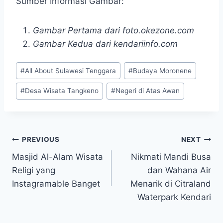
Sumber Informasi Gambar:
Gambar Pertama dari foto.okezone.com
Gambar Kedua dari kendariinfo.com
Post
#
All About Sulawesi Tenggara
#
Budaya Moronene
Tags:
#
Desa Wisata Tangkeno
#
Negeri di Atas Awan
Post
PREVIOUS
NEXT
Masjid Al-Alam Wisata
Nikmati Mandi Busa
navigation
Religi yang
dan Wahana Air
Instagramable Banget
Menarik di Citraland
Waterpark Kendari