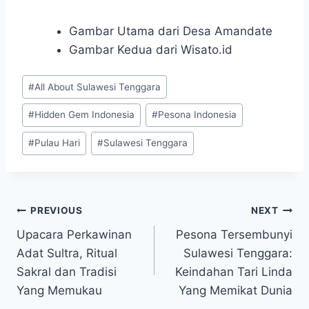
Gambar Utama dari Desa Amandate
Gambar Kedua dari Wisato.id
Post
#
All About Sulawesi Tenggara
Tags:
#
Hidden Gem Indonesia
#
Pesona Indonesia
#
Pulau Hari
#
Sulawesi Tenggara
Post
PREVIOUS
NEXT
Upacara Perkawinan
Pesona Tersembunyi
navigation
Adat Sultra, Ritual
Sulawesi Tenggara:
Sakral dan Tradisi
Keindahan Tari Linda
Yang Memukau
Yang Memikat Dunia