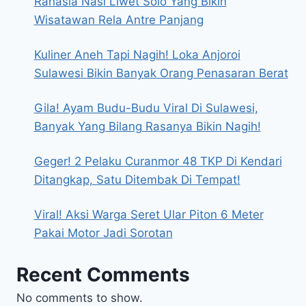
Rahasia Nasi Liwet Solo Yang Bikin
Wisatawan Rela Antre Panjang
Kuliner Aneh Tapi Nagih! Loka Anjoroi
Sulawesi Bikin Banyak Orang Penasaran Berat
Gila! Ayam Budu-Budu Viral Di Sulawesi,
Banyak Yang Bilang Rasanya Bikin Nagih!
Geger! 2 Pelaku Curanmor 48 TKP Di Kendari
Ditangkap, Satu Ditembak Di Tempat!
Viral! Aksi Warga Seret Ular Piton 6 Meter
Pakai Motor Jadi Sorotan
Recent Comments
No comments to show.