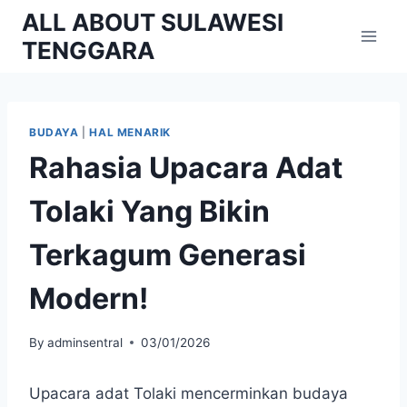
Skip
ALL ABOUT SULAWESI
to
TENGGARA
content
BUDAYA
|
HAL MENARIK
Rahasia Upacara Adat
Tolaki Yang Bikin
Terkagum Generasi
Modern!
By
adminsentral
03/01/2026
Upacara adat Tolaki mencerminkan budaya