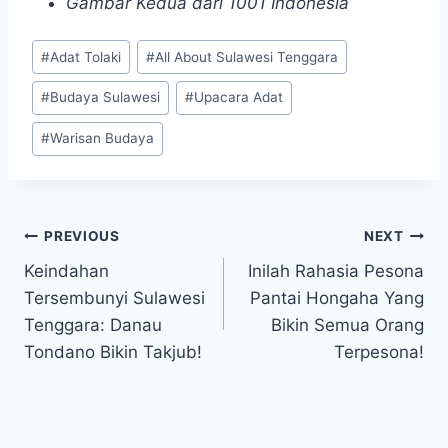
Gambar Kedua dari 1001 Indonesia
Post
#
Adat Tolaki
#
All About Sulawesi Tenggara
Tags:
#
Budaya Sulawesi
#
Upacara Adat
#
Warisan Budaya
Post
PREVIOUS
NEXT
Keindahan
Inilah Rahasia Pesona
navigation
Tersembunyi Sulawesi
Pantai Hongaha Yang
Tenggara: Danau
Bikin Semua Orang
Tondano Bikin Takjub!
Terpesona!