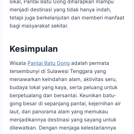
lokal, Pantai Batu Gong diharapkan mampu
menjadi destinasi yang tidak hanya indah,
tetapi juga berkelanjutan dan memberi manfaat
bagi masyarakat sekitar.
Kesimpulan
Wisata
Pantai Batu Gong
adalah permata
tersembunyi di Sulawesi Tenggara yang
menawarkan keindahan alam, aktivitas seru,
budaya lokal yang kaya, serta peluang untuk
berpetualang dan bersantai. Keunikan batu-
gong besar di sepanjang pantai, kejernihan air
laut, dan panorama alam yang memukau
menjadikannya destinasi yang sayang untuk
dilewatkan. Dengan menjaga kelestariannya