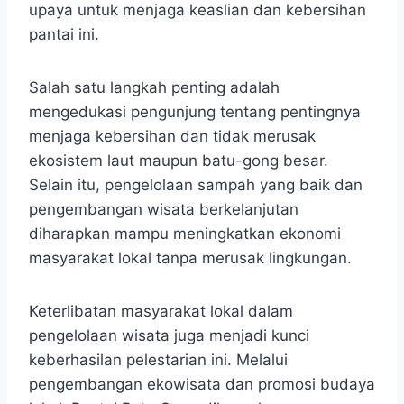
upaya untuk menjaga keaslian dan kebersihan
pantai ini.
Salah satu langkah penting adalah
mengedukasi pengunjung tentang pentingnya
menjaga kebersihan dan tidak merusak
ekosistem laut maupun batu-gong besar.
Selain itu, pengelolaan sampah yang baik dan
pengembangan wisata berkelanjutan
diharapkan mampu meningkatkan ekonomi
masyarakat lokal tanpa merusak lingkungan.
Keterlibatan masyarakat lokal dalam
pengelolaan wisata juga menjadi kunci
keberhasilan pelestarian ini. Melalui
pengembangan ekowisata dan promosi budaya