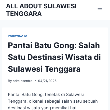
Skip
ALL ABOUT SULAWESI
to
TENGGARA
content
PARIWISATA
Pantai Batu Gong: Salah
Satu Destinasi Wisata di
Sulawesi Tenggara
By
adminsentral
04/21/2025
Pantai Batu Gong, terletak di Sulawesi
Tenggara, dikenal sebagai salah satu sebuah
destinasi wisata yang memikat hati