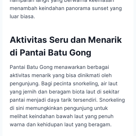
menambah keindahan panorama sunset yang
luar biasa.
Aktivitas Seru dan Menarik
di Pantai Batu Gong
Pantai Batu Gong menawarkan berbagai
aktivitas menarik yang bisa dinikmati oleh
pengunjung. Bagi pecinta snorkeling, air laut
yang jernih dan beragam biota laut di sekitar
pantai menjadi daya tarik tersendiri. Snorkeling
di sini memungkinkan pengunjung untuk
melihat keindahan bawah laut yang penuh
warna dan kehidupan laut yang beragam.