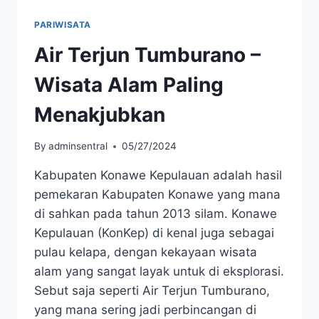
PARIWISATA
Air Terjun Tumburano –
Wisata Alam Paling
Menakjubkan
By
adminsentral
05/27/2024
Kabupaten Konawe Kepulauan adalah hasil
pemekaran Kabupaten Konawe yang mana
di sahkan pada tahun 2013 silam. Konawe
Kepulauan (KonKep) di kenal juga sebagai
pulau kelapa, dengan kekayaan wisata
alam yang sangat layak untuk di eksplorasi.
Sebut saja seperti Air Terjun Tumburano,
yang mana sering jadi perbincangan di