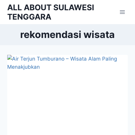
Skip
ALL ABOUT SULAWESI
to
TENGGARA
content
rekomendasi wisata