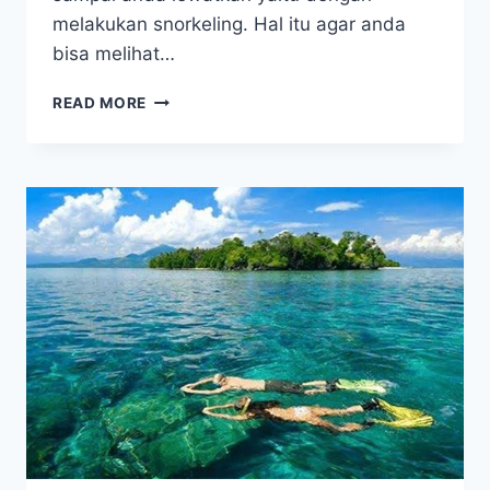
melakukan snorkeling. Hal itu agar anda
bisa melihat…
PANTAI
READ MORE
WALENGKABOLA
–
WISATA
ALAM
DENGAN
BERBAGAI
AKTIVITAS
SERU