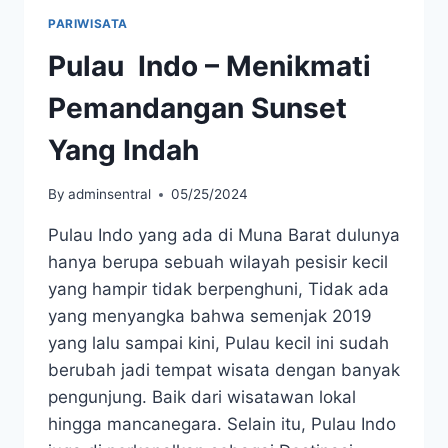
PARIWISATA
Pulau Indo – Menikmati
Pemandangan Sunset
Yang Indah
By
adminsentral
05/25/2024
Pulau Indo yang ada di Muna Barat dulunya
hanya berupa sebuah wilayah pesisir kecil
yang hampir tidak berpenghuni, Tidak ada
yang menyangka bahwa semenjak 2019
yang lalu sampai kini, Pulau kecil ini sudah
berubah jadi tempat wisata dengan banyak
pengunjung. Baik dari wisatawan lokal
hingga mancanegara. Selain itu, Pulau Indo