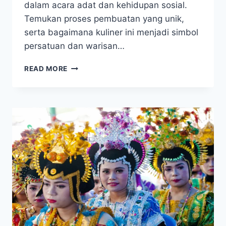
dalam acara adat dan kehidupan sosial.
Temukan proses pembuatan yang unik,
serta bagaimana kuliner ini menjadi simbol
persatuan dan warisan…
KERAK
READ MORE
SAGU,
TRADISI
KULINER
KHAS
SULAWESI
TENGGARA
YANG
PENUH
MAKNA