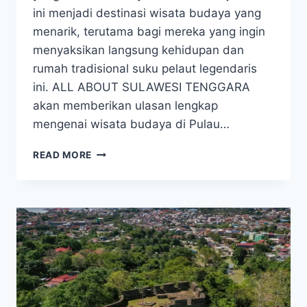
ini menjadi destinasi wisata budaya yang
menarik, terutama bagi mereka yang ingin
menyaksikan langsung kehidupan dan
rumah tradisional suku pelaut legendaris
ini. ALL ABOUT SULAWESI TENGGARA
akan memberikan ulasan lengkap
mengenai wisata budaya di Pulau…
MELIHAT
READ MORE
WISATA
BUDAYA
DI
PULAU
SAGORI,
RUMAH
SUKU
BAJO
SULAWESI
TENGGARA