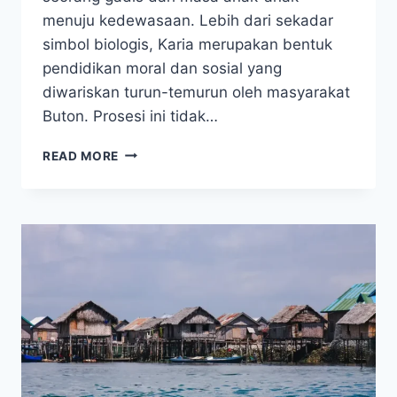
menuju kedewasaan. Lebih dari sekadar
simbol biologis, Karia merupakan bentuk
pendidikan moral dan sosial yang
diwariskan turun-temurun oleh masyarakat
Buton. Prosesi ini tidak…
UPACARA
READ MORE
KARIA:
RITUAL
DEWASA
YANG
SAKRAL
DALAM
TRADISI
BUTON