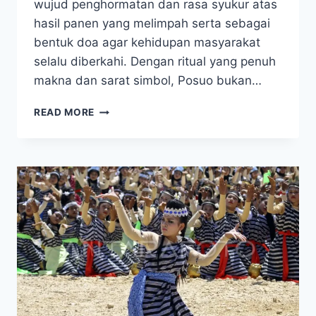
wujud penghormatan dan rasa syukur atas
hasil panen yang melimpah serta sebagai
bentuk doa agar kehidupan masyarakat
selalu diberkahi. Dengan ritual yang penuh
makna dan sarat simbol, Posuo bukan…
UPACARA
READ MORE
POSUO
SULAWESI
TENGGARA:
TRADISI
SAKRAL
PENJAGA
HARMONI
DAN
WARISAN
BUDAYA