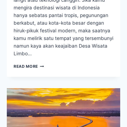
langit atau teknologi canggih. Jika kamu
mengira destinasi wisata di Indonesia
hanya sebatas pantai tropis, pegunungan
berkabut, atau kota-kota besar dengan
hiruk-pikuk festival modern, maka saatnya
kamu melirik satu tempat yang tersembunyi
namun kaya akan keajaiban Desa Wisata
Limbo…
KEUNIKAN
READ MORE
BUDAYA
ALAM
DESA
WISATA
LIMBO
BUNGI
YANG
WAJIB
DIKUNJUNGI