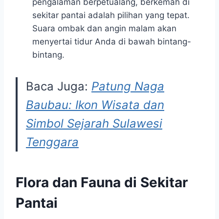
pengalaman berpetualang, berkemah di
sekitar pantai adalah pilihan yang tepat.
Suara ombak dan angin malam akan
menyertai tidur Anda di bawah bintang-
bintang.
Baca Juga:
Patung Naga
Baubau: Ikon Wisata dan
Simbol Sejarah Sulawesi
Tenggara
Flora dan Fauna di Sekitar
Pantai