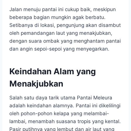
Jalan menuju pantai ini cukup baik, meskipun
beberapa bagian mungkin agak berbatu.
Setibanya di lokasi, pengunjung akan disambut
oleh pemandangan laut yang menakjubkan,
dengan suara ombak yang menghantam pantai
dan angin sepoi-sepoi yang menyegarkan.
Keindahan Alam yang
Menakjubkan
Salah satu daya tarik utama Pantai Meleura
adalah keindahan alamnya. Pantai ini dikelilingi
oleh pohon-pohon kelapa yang melambai-
lambai, menambah suasana tropis yang kental.
Pasir putihnya yang lembut dan air laut yang