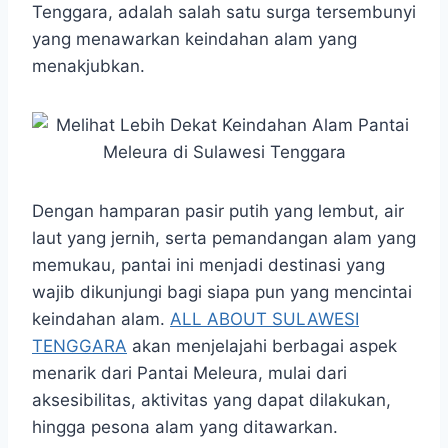
Tenggara, adalah salah satu surga tersembunyi
yang menawarkan keindahan alam yang
menakjubkan.
Dengan hamparan pasir putih yang lembut, air
laut yang jernih, serta pemandangan alam yang
memukau, pantai ini menjadi destinasi yang
wajib dikunjungi bagi siapa pun yang mencintai
keindahan alam.
ALL ABOUT SULAWESI
TENGGARA
akan menjelajahi berbagai aspek
menarik dari Pantai Meleura, mulai dari
aksesibilitas, aktivitas yang dapat dilakukan,
hingga pesona alam yang ditawarkan.