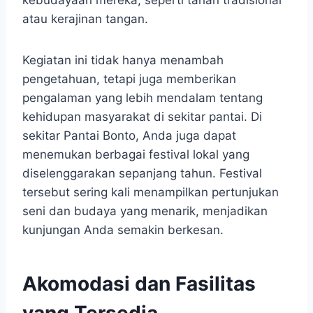
atau kerajinan tangan.
Kegiatan ini tidak hanya menambah
pengetahuan, tetapi juga memberikan
pengalaman yang lebih mendalam tentang
kehidupan masyarakat di sekitar pantai. Di
sekitar Pantai Bonto, Anda juga dapat
menemukan berbagai festival lokal yang
diselenggarakan sepanjang tahun. Festival
tersebut sering kali menampilkan pertunjukan
seni dan budaya yang menarik, menjadikan
kunjungan Anda semakin berkesan.
Akomodasi dan Fasilitas
yang Tersedia