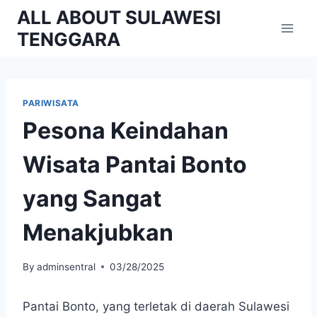
Skip
ALL ABOUT SULAWESI
to
TENGGARA
content
PARIWISATA
Pesona Keindahan
Wisata Pantai Bonto
yang Sangat
Menakjubkan
By
adminsentral
03/28/2025
Pantai Bonto, yang terletak di daerah Sulawesi