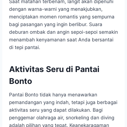
Saat matahari terbenam, langit akan dipenuhi
dengan warna-warni yang menakjubkan,
menciptakan momen romantis yang sempurna
bagi pasangan yang ingin berlibur. Suara
deburan ombak dan angin sepoi-sepoi semakin
menambah kenyamanan saat Anda bersantai
di tepi pantai.
Aktivitas Seru di Pantai
Bonto
Pantai Bonto tidak hanya menawarkan
pemandangan yang indah, tetapi juga berbagai
aktivitas seru yang dapat dilakukan. Bagi
penggemar olahraga air, snorkeling dan diving
adalah pilihan yang tepat. Keanekaragaman