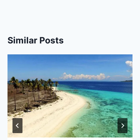
Similar Posts