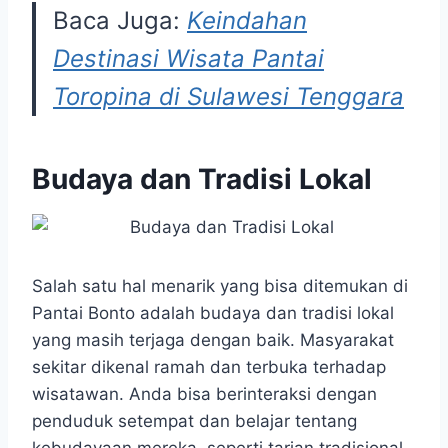
Baca Juga:
Keindahan
Destinasi Wisata Pantai
Toropina di Sulawesi Tenggara
Budaya dan Tradisi Lokal
Salah satu hal menarik yang bisa ditemukan di
Pantai Bonto adalah budaya dan tradisi lokal
yang masih terjaga dengan baik. Masyarakat
sekitar dikenal ramah dan terbuka terhadap
wisatawan. Anda bisa berinteraksi dengan
penduduk setempat dan belajar tentang
kebudayaan mereka, seperti tarian tradisional