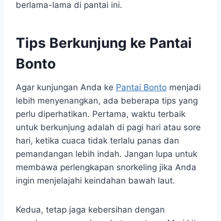
berlama-lama di pantai ini.
Tips Berkunjung ke Pantai
Bonto
Agar kunjungan Anda ke
Pantai Bonto
menjadi
lebih menyenangkan, ada beberapa tips yang
perlu diperhatikan. Pertama, waktu terbaik
untuk berkunjung adalah di pagi hari atau sore
hari, ketika cuaca tidak terlalu panas dan
pemandangan lebih indah. Jangan lupa untuk
membawa perlengkapan snorkeling jika Anda
ingin menjelajahi keindahan bawah laut.
Kedua, tetap jaga kebersihan dengan