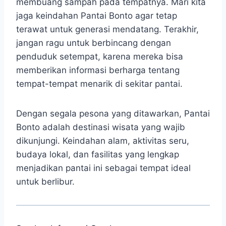
membuang sampah pada tempatnya. Mari kita
jaga keindahan Pantai Bonto agar tetap
terawat untuk generasi mendatang. Terakhir,
jangan ragu untuk berbincang dengan
penduduk setempat, karena mereka bisa
memberikan informasi berharga tentang
tempat-tempat menarik di sekitar pantai.
Dengan segala pesona yang ditawarkan, Pantai
Bonto adalah destinasi wisata yang wajib
dikunjungi. Keindahan alam, aktivitas seru,
budaya lokal, dan fasilitas yang lengkap
menjadikan pantai ini sebagai tempat ideal
untuk berlibur.